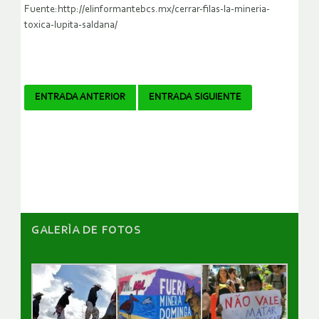
Fuente:http://elinformantebcs.mx/cerrar-filas-la-mineria-
toxica-lupita-saldana/
Navegador
ENTRADA ANTERIOR
ENTRADA SIGUIENTE
de
artículos
GALERÌA DE FOTOS