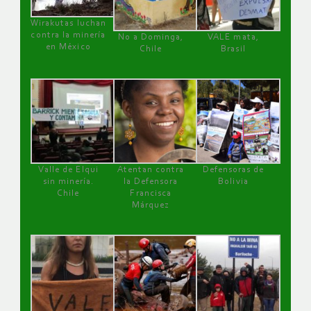
Wirakutas luchan
contra la minería
No a Dominga,
VALE mata,
en México
Chile
Brasil
Valle de Elqui
Atentan contra
Defensoras de
sin minería.
la Defensora
Bolivia
Chile
Francisca
Márquez