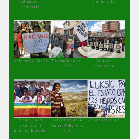
defiende su
sin minería.
territorio
Vale mata, Brasil
Tía María no va !
Orinoco,
Perú
Venezuela
Pueblo Shuar
defensora de la
Caimanes, Chile
dice no a la
tierra, Melchora,
minería, Ecuador
Perú