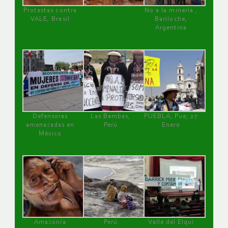
Protestas contra
No a la minería ,
VALE, Brasil
Bariloche,
Argentina
Defensoras
Las Bambas,
PUEBLA, Pue, 27
amenazadas en
Perú
Enero
México
Amazonía
Perú
Valle del Elqui