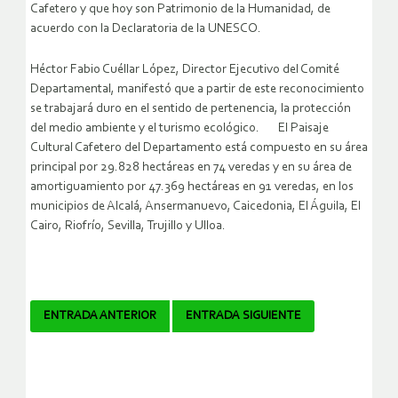
Cafetero y que hoy son Patrimonio de la Humanidad, de
acuerdo con la Declaratoria de la UNESCO.
Héctor Fabio Cuéllar López, Director Ejecutivo del Comité
Departamental, manifestó que a partir de este reconocimiento
se trabajará duro en el sentido de pertenencia, la protección
del medio ambiente y el turismo ecológico. El Paisaje
Cultural Cafetero del Departamento está compuesto en su área
principal por 29.828 hectáreas en 74 veredas y en su área de
amortiguamiento por 47.369 hectáreas en 91 veredas, en los
municipios de Alcalá, Ansermanuevo, Caicedonia, El Águila, El
Cairo, Riofrío, Sevilla, Trujillo y Ulloa.
Navegador
ENTRADA ANTERIOR
ENTRADA SIGUIENTE
de
artículos