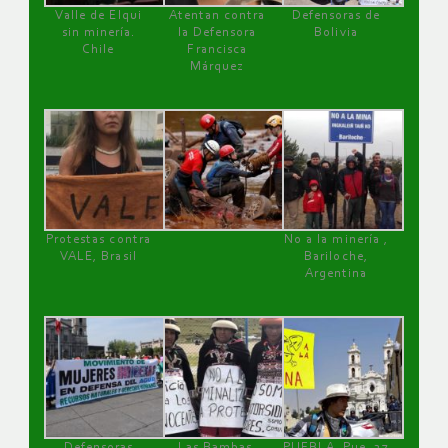
Valle de Elqui
Atentan contra
Defensoras de
sin minería.
la Defensora
Bolivia
Chile
Francisca
Márquez
Protestas contra
No a la minería ,
VALE, Brasil
Bariloche,
Argentina
Defensoras
Las Bambas,
PUEBLA, Pue, 27