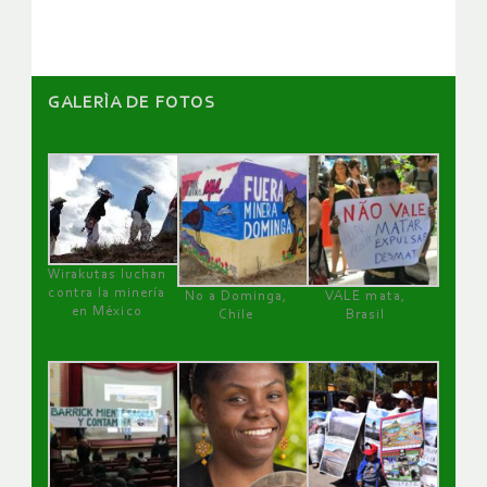
GALERÌA DE FOTOS
Wirakutas luchan
contra la minería
No a Dominga,
VALE mata,
en México
Chile
Brasil