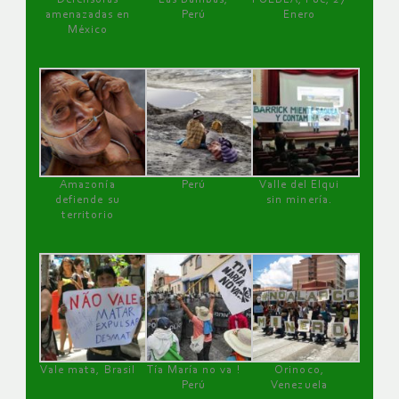
amenazadas en
Perú
Enero
México
Amazonía
Perú
Valle del Elqui
defiende su
sin minería.
territorio
Vale mata, Brasil
Tía María no va !
Orinoco,
Perú
Venezuela