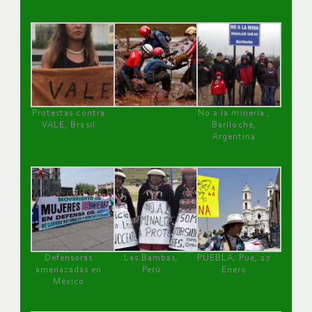
Protestas contra
No a la minería ,
VALE, Brasil
Bariloche,
Argentina
Defensoras
Las Bambas,
PUEBLA, Pue, 27
amenazadas en
Perú
Enero
México