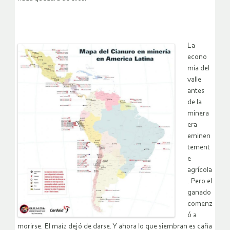
La
econo
mía del
valle
antes
de la
minera
era
eminen
tement
e
agrícola
. Pero el
ganado
comenz
ó a
morirse. El maíz dejó de darse. Y ahora lo que siembran es caña