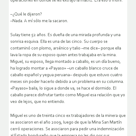
operaciones en donde se les extrajo la matriz. Era eso o morir.
–¿Qué le dijeron?
–Nada. A mí sólo me la sacaron.
Sulay tiene 52 años. Es dueña de una mirada profunda y una
sonrisa esquiva. Ella es una de las cinco. Su cuerpo se
contaminó con plomo, arsénico y talio –me dice– porque ella
lava la ropa de su esposo quien antes trabajaba en la mina.
Miguel, su esposo, llega montado a caballo, es un día bueno,
ha logrado montar a «Payaso» –un caballo blanco cruce de
caballo español y yegua peruana– después que estuvo cuatro
meses sin poder hacerlo debido a un problema en su columna.
«Payaso» baila, lo sigue a donde va, se hace el dormido. El
caballo parece disfrutar tanto como Miguel esa relación que yo
veo de lejos, que no entiendo.
Miguel es uno de treinta cinco ex trabajadores de la minera que
se asociaron en el año 2009, luego de que la Mina San Martín
cerró operaciones. Se asociaron para pedir una indemnización
al Estado hondureño que la empresa no les dio por sus