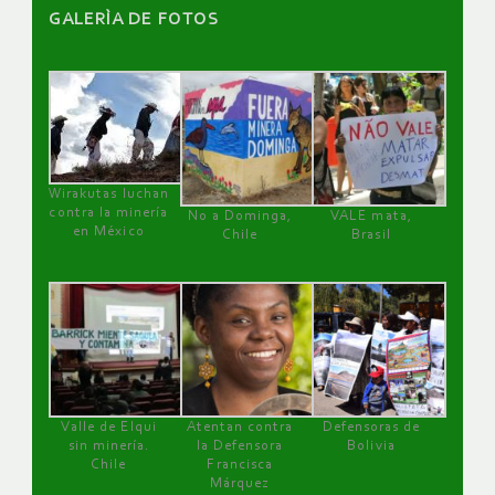
GALERÌA DE FOTOS
Wirakutas luchan
contra la minería
No a Dominga,
VALE mata,
en México
Chile
Brasil
Valle de Elqui
Atentan contra
Defensoras de
sin minería.
la Defensora
Bolivia
Chile
Francisca
Márquez