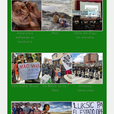
Amazonía
Perú
Valle del Elqui
defiende su
sin minería.
territorio
Vale mata, Brasil
Tía María no va !
Orinoco,
Perú
Venezuela