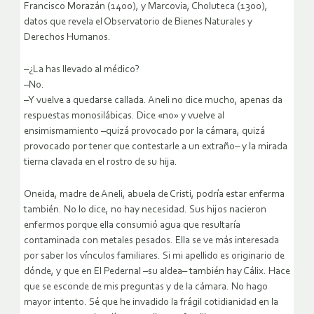
Francisco Morazán (1400), y Marcovia, Choluteca (1300),
datos que revela el Observatorio de Bienes Naturales y
Derechos Humanos.
–¿La has llevado al médico?
–No.
–Y vuelve a quedarse callada. Aneli no dice mucho, apenas da
respuestas monosilábicas. Dice «no» y vuelve al
ensimismamiento –quizá provocado por la cámara, quizá
provocado por tener que contestarle a un extraño– y la mirada
tierna clavada en el rostro de su hija.
Oneida, madre de Aneli, abuela de Cristi, podría estar enferma
también. No lo dice, no hay necesidad. Sus hijos nacieron
enfermos porque ella consumió agua que resultaría
contaminada con metales pesados. Ella se ve más interesada
por saber los vínculos familiares. Si mi apellido es originario de
dónde, y que en El Pedernal –su aldea– también hay Cálix. Hace
que se esconde de mis preguntas y de la cámara. No hago
mayor intento. Sé que he invadido la frágil cotidianidad en la