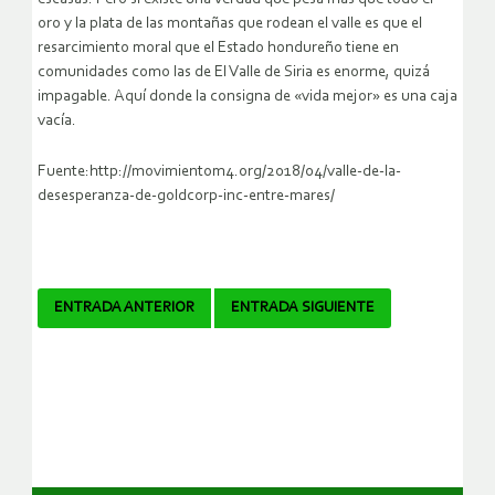
oro y la plata de las montañas que rodean el valle es que el
resarcimiento moral que el Estado hondureño tiene en
comunidades como las de El Valle de Siria es enorme, quizá
impagable. Aquí donde la consigna de «vida mejor» es una caja
vacía.
Fuente:http://movimientom4.org/2018/04/valle-de-la-
desesperanza-de-goldcorp-inc-entre-mares/
Navegador
ENTRADA ANTERIOR
ENTRADA SIGUIENTE
de
artículos