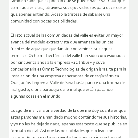
también sabe que es poco lo que se puede hacer ya. Y aunque
su mirada es clara, atraviesa sus ojos vidriosos para decir cosas
que apenas entiendo. Acaso la tristeza de saberse una
comunidad con pocas posibilidades.
El reto actual de las comunidades del valle es evitar un mayor
avance del modelo extractivista que amenaza las únicas
fuentes de agua que quedan sin contaminar: sus aguas
termales. Ocho mil hectáreas del valle han sido concesionadas
por cincuenta años a la empresa «12 tribus» y cuya
concesionaria es Ormat Technologies de origen israelita para la
instalación de una empresa generadora de energía térmica.
Que judíos lleguen al Valle de Siria hasta parece una broma de
mal gusto, o una paradoja de lo mal que están pasando
algunas cosas en el mundo.
Luego de ir al valle una verdad de la que me doy cuenta es que
estas personas me han dado mucho contándome sus historias,
y yo no les he dejado nada, apenas este texto que se publica en
formato digital. Así que las posibilidades que lo lean son
escasas. Pero si existe una verdad que pesa más que todo el