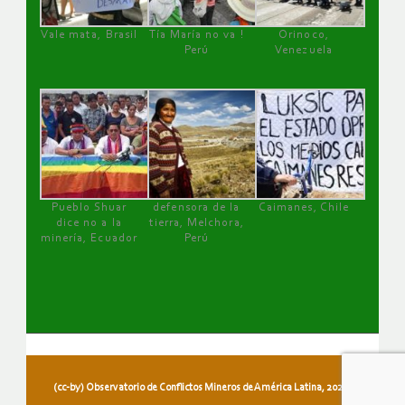
Vale mata, Brasil
Tía María no va !
Orinoco,
Perú
Venezuela
Pueblo Shuar
defensora de la
Caimanes, Chile
dice no a la
tierra, Melchora,
minería, Ecuador
Perú
(cc-by) Observatorio de Conflictos Mineros de América Latina, 2026