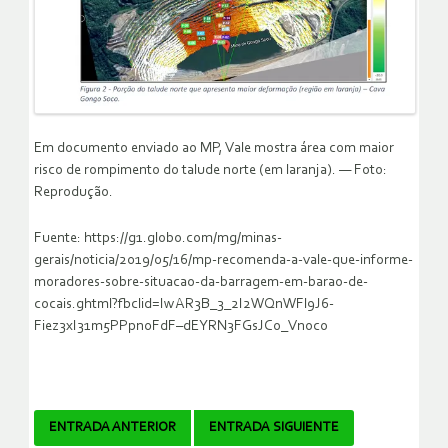
Em documento enviado ao MP, Vale mostra área com maior
risco de rompimento do talude norte (em laranja). — Foto:
Reprodução.
Fuente: https://g1.globo.com/mg/minas-
gerais/noticia/2019/05/16/mp-recomenda-a-vale-que-informe-
moradores-sobre-situacao-da-barragem-em-barao-de-
cocais.ghtml?fbclid=IwAR3B_3_2I2WQnWFl9J6-
Fiez3xI31m5PPpn0FdF–dEYRN3FGsJCo_Vnoco
Navegador
ENTRADA ANTERIOR
ENTRADA SIGUIENTE