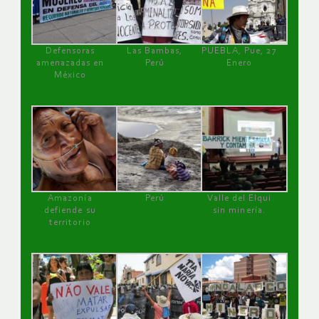
Defensoras
Las Bambas,
PUEBLA, Pue, 27
amenazadas en
Perú
Enero
México
Amazonía
Perú
Valle del Elqui
defiende su
sin minería.
territorio