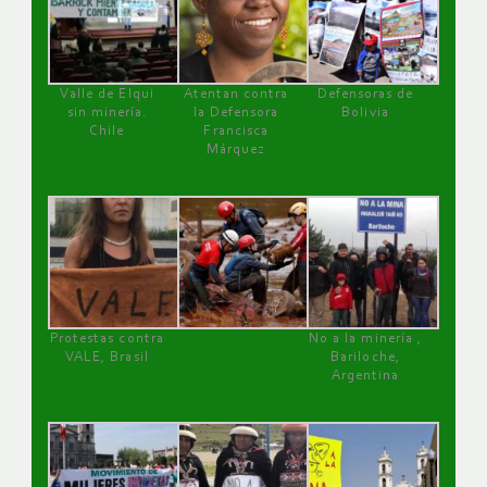
Valle de Elqui
Atentan contra
Defensoras de
sin minería.
la Defensora
Bolivia
Chile
Francisca
Márquez
Protestas contra
No a la minería ,
VALE, Brasil
Bariloche,
Argentina