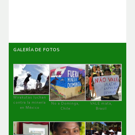
de
artículos
GALERÌA DE FOTOS
Wirakutas luchan
contra la minería
No a Dominga,
VALE mata,
en México
Chile
Brasil