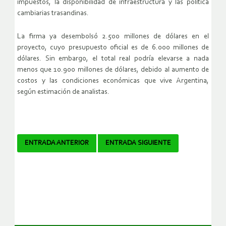
impuestos, la disponibilidad de infraestructura y las política
cambiarias trasandinas.
La firma ya desembolsó 2.500 millones de dólares en el
proyecto, cuyo presupuesto oficial es de 6.000 millones de
dólares. Sin embargo, el total real podría elevarse a nada
menos que 10.900 millones de dólares, debido al aumento de
costos y las condiciones económicas que vive Argentina,
según estimación de analistas.
Navegador
ENTRADA ANTERIOR
ENTRADA SIGUIENTE
de
artículos