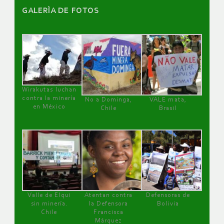
GALERÌA DE FOTOS
Wirakutas luchan
contra la minería
No a Dominga,
VALE mata,
en México
Chile
Brasil
Valle de Elqui
Atentan contra
Defensoras de
sin minería.
la Defensora
Bolivia
Chile
Francisca
Márquez