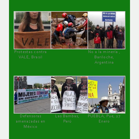
Protestas contra
No a la minería ,
VALE, Brasil
Bariloche,
Argentina
Defensoras
Las Bambas,
PUEBLA, Pue, 27
amenazadas en
Perú
Enero
México