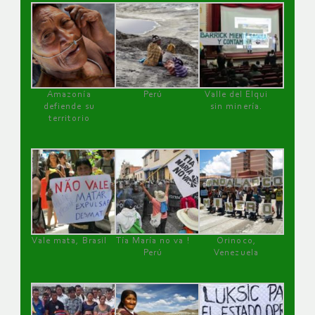
Amazonía
Perú
Valle del Elqui
defiende su
sin minería.
territorio
Vale mata, Brasil
Tía María no va !
Orinoco,
Perú
Venezuela