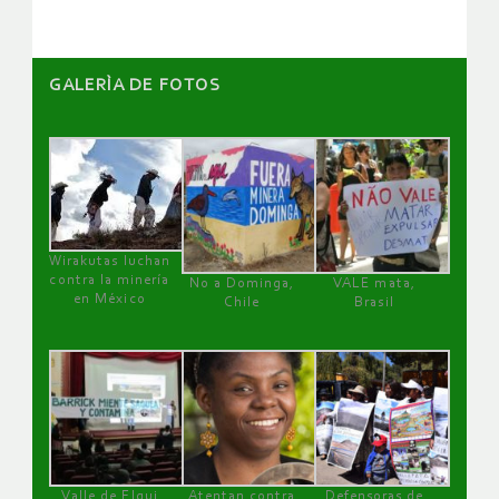
GALERÌA DE FOTOS
Wirakutas luchan
contra la minería
No a Dominga,
VALE mata,
en México
Chile
Brasil
Valle de Elqui
Atentan contra
Defensoras de