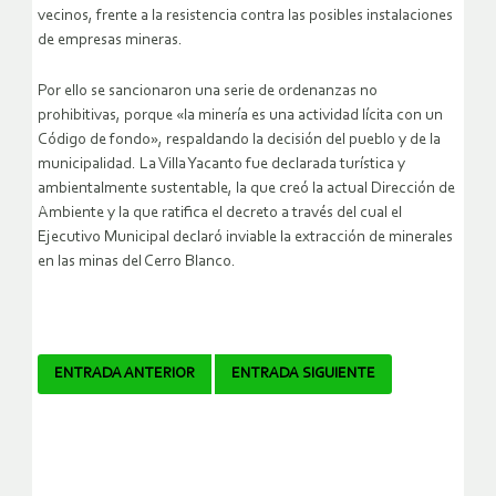
vecinos, frente a la resistencia contra las posibles instalaciones
de empresas mineras.
Por ello se sancionaron una serie de ordenanzas no
prohibitivas, porque «la minería es una actividad lícita con un
Código de fondo», respaldando la decisión del pueblo y de la
municipalidad. La Villa Yacanto fue declarada turística y
ambientalmente sustentable, la que creó la actual Dirección de
Ambiente y la que ratifica el decreto a través del cual el
Ejecutivo Municipal declaró inviable la extracción de minerales
en las minas del Cerro Blanco.
Navegador
ENTRADA ANTERIOR
ENTRADA SIGUIENTE
de
artículos