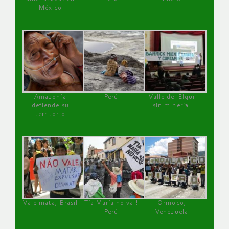
México
Amazonía
Perú
Valle del Elqui
defiende su
sin minería.
territorio
Vale mata, Brasil
Tía María no va !
Orinoco,
Perú
Venezuela