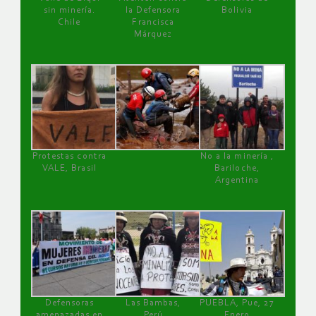
sin minería.
la Defensora
Bolivia
Chile
Francisca
Márquez
Protestas contra
No a la minería ,
VALE, Brasil
Bariloche,
Argentina
Defensoras
Las Bambas,
PUEBLA, Pue, 27
amenazadas en
Perú
Enero