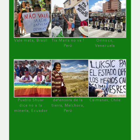
Vale mata, Brasil
Tía María no va !
Orinoco,
Perú
Venezuela
Pueblo Shuar
defensora de la
Caimanes, Chile
dice no a la
tierra, Melchora,
minería, Ecuador
Perú