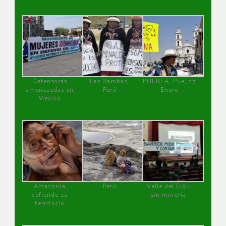
Defensoras
Las Bambas,
PUEBLA, Pue, 27
amenazadas en
Perú
Enero
México
Amazonía
Perú
Valle del Elqui
defiende su
sin minería.
territorio