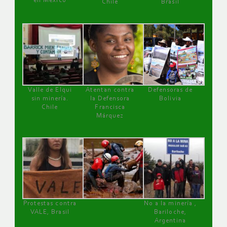
en México
Chile
Brasil
Valle de Elqui
Atentan contra
Defensoras de
sin minería.
la Defensora
Bolivia
Chile
Francisca
Márquez
Protestas contra
No a la minería ,
VALE, Brasil
Bariloche,
Argentina