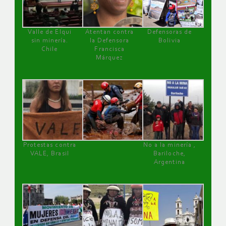
Valle de Elqui
Atentan contra
Defensoras de
sin minería.
la Defensora
Bolivia
Chile
Francisca
Márquez
Protestas contra
No a la minería ,
VALE, Brasil
Bariloche,
Argentina