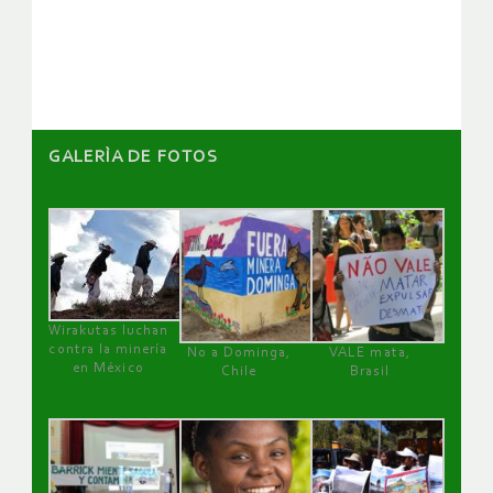
de
artículos
GALERÌA DE FOTOS
Wirakutas luchan
contra la minería
No a Dominga,
VALE mata,
en México
Chile
Brasil