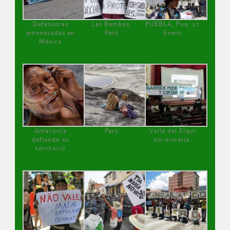
Defensoras
Las Bambas,
PUEBLA, Pue, 27
amenazadas en
Perú
Enero
México
Amazonía
Perú
Valle del Elqui
defiende su
sin minería.
territorio