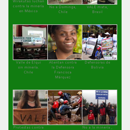
Wirakutas luchan
contra la minería
No a Dominga,
VALE mata,
en México
Chile
Brasil
Valle de Elqui
Atentan contra
Defensoras de
sin minería.
la Defensora
Bolivia
Chile
Francisca
Márquez
Protestas contra
No a la minería ,