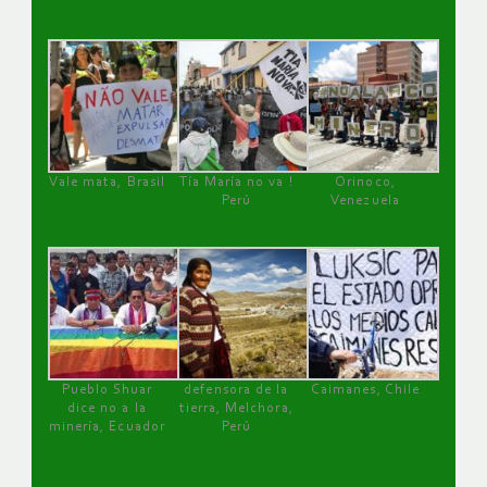
Vale mata, Brasil
Tía María no va !
Orinoco,
Perú
Venezuela
Pueblo Shuar
defensora de la
Caimanes, Chile
dice no a la
tierra, Melchora,
minería, Ecuador
Perú