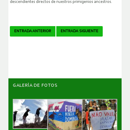
descendientes directos de nuestros primigenios ancestros.
Navegador
ENTRADA ANTERIOR
ENTRADA SIGUIENTE
de
artículos
GALERÌA DE FOTOS