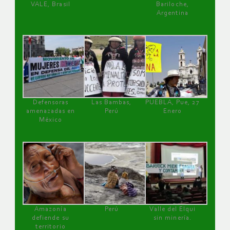
VALE, Brasil
Bariloche,
Argentina
Defensoras
Las Bambas,
PUEBLA, Pue, 27
amenazadas en
Perú
Enero
México
Amazonía
Perú
Valle del Elqui
defiende su
sin minería.
territorio