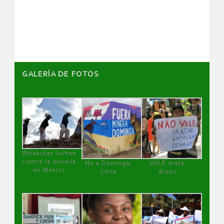
de
artículos
GALERÌA DE FOTOS
Wirakutas luchan
contra la minería
No a Dominga,
VALE mata,
en México
Chile
Brasil