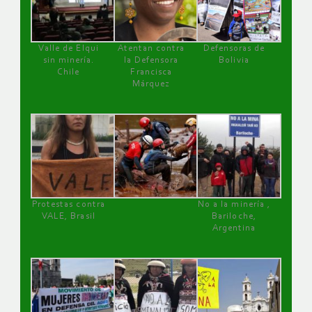
Valle de Elqui
Atentan contra
Defensoras de
sin minería.
la Defensora
Bolivia
Chile
Francisca
Márquez
Protestas contra
No a la minería ,
VALE, Brasil
Bariloche,
Argentina