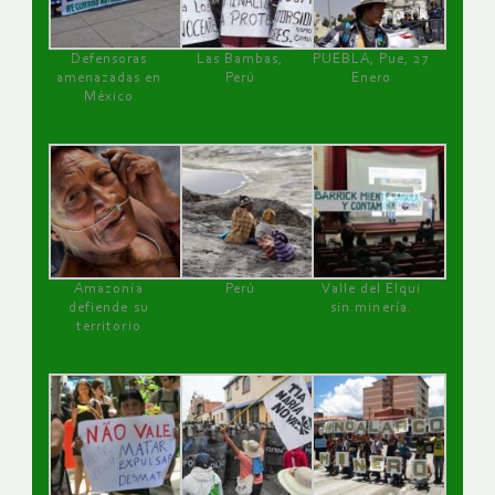
Defensoras
Las Bambas,
PUEBLA, Pue, 27
amenazadas en
Perú
Enero
México
Amazonía
Perú
Valle del Elqui
defiende su
sin minería.
territorio