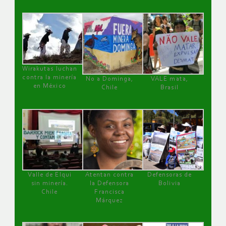
Wirakutas luchan
contra la minería
No a Dominga,
VALE mata,
en México
Chile
Brasil
Valle de Elqui
Atentan contra
Defensoras de
sin minería.
la Defensora
Bolivia
Chile
Francisca
Márquez