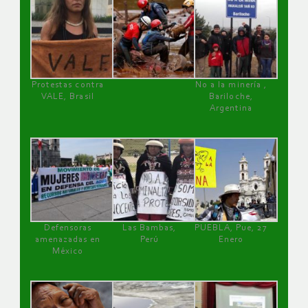
Protestas contra
No a la minería ,
VALE, Brasil
Bariloche,
Argentina
Defensoras
Las Bambas,
PUEBLA, Pue, 27
amenazadas en
Perú
Enero
México