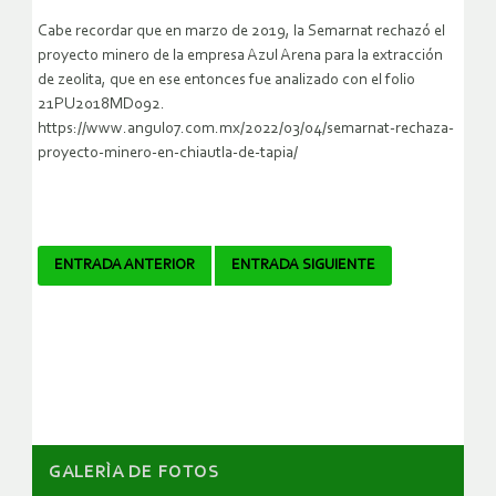
Cabe recordar que en marzo de 2019, la Semarnat rechazó el
proyecto minero de la empresa Azul Arena para la extracción
de zeolita, que en ese entonces fue analizado con el folio
21PU2018MD092.
https://www.angulo7.com.mx/2022/03/04/semarnat-rechaza-
proyecto-minero-en-chiautla-de-tapia/
Navegador
ENTRADA ANTERIOR
ENTRADA SIGUIENTE
de
artículos
GALERÌA DE FOTOS