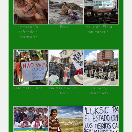
Amazonía
Perú
Valle del Elqui
defiende su
sin minería.
territorio
Vale mata, Brasil
Tía María no va !
Orinoco,
Perú
Venezuela