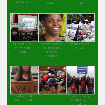
en México
Chile
Brasil
Valle de Elqui
Atentan contra
Defensoras de
sin minería.
la Defensora
Bolivia
Chile
Francisca
Márquez
Protestas contra
No a la minería ,
VALE, Brasil
Bariloche,
Argentina