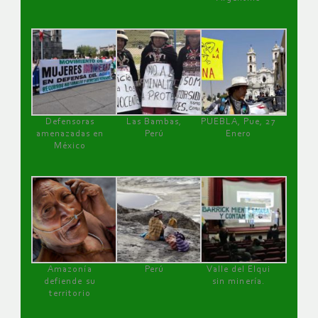
Defensoras
Las Bambas,
PUEBLA, Pue, 27
amenazadas en
Perú
Enero
México
Amazonía
Perú
Valle del Elqui
defiende su
sin minería.
territorio