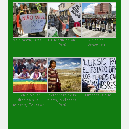
Vale mata, Brasil
Tía María no va !
Orinoco,
Perú
Venezuela
Pueblo Shuar
defensora de la
Caimanes, Chile
dice no a la
tierra, Melchora,
minería, Ecuador
Perú