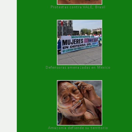
Protestas contra VALE, Brasil
Defensoras amenazadas en México
Amazonía defiende su territorio