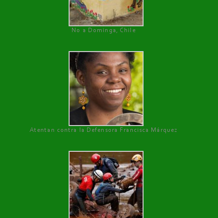
No a Dominga, Chile
Atentan contra la Defensora Francisca Márquez