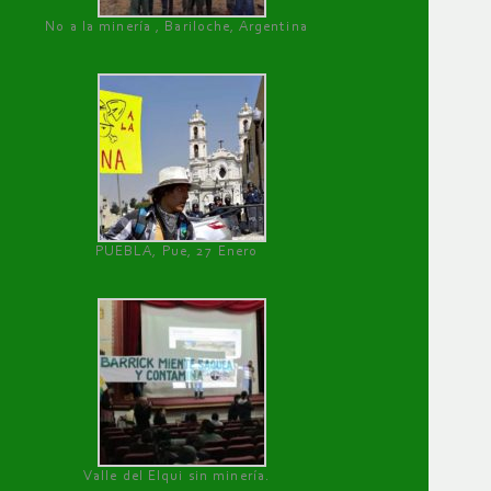
No a la minería , Bariloche, Argentina
PUEBLA, Pue, 27 Enero
Valle del Elqui sin minería.