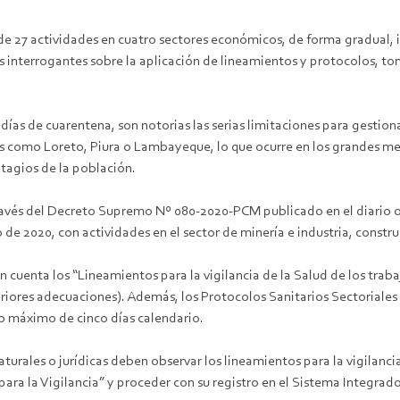
 de 27 actividades en cuatro sectores económicos, de forma gradual
as interrogantes sobre la aplicación de lineamientos y protocolos, 
as de cuarentena, son notorias las serias limitaciones para gestiona
es como Loreto, Piura o Lambayeque, lo que ocurre en los grandes me
tagios de la población.
vés del Decreto Supremo Nº 080-2020-PCM publicado en el diario ofi
de 2020, con actividades en el sector de minería e industria, constru
 cuenta los “Lineamientos para la vigilancia de la Salud de los tra
riores adecuaciones). Además, los Protocolos Sanitarios Sectoriale
zo máximo de cinco días calendario.
aturales o jurídicas deben observar los lineamientos para la vigilanci
para la Vigilancia” y proceder con su registro en el Sistema Integrado