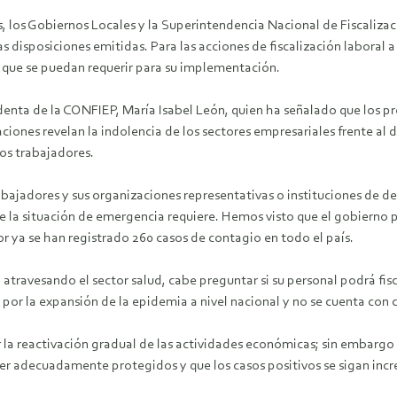
 los Gobiernos Locales y la Superintendencia Nacional de Fiscalizac
as disposiciones emitidas. Para las acciones de fiscalización laboral 
es que se puedan requerir para su implementación.
denta de la CONFIEP, María Isabel León, quien ha señalado que los pr
ciones revelan la indolencia de los sectores empresariales frente al
los trabajadores.
rabajadores y sus organizaciones representativas o instituciones de 
e la situación de emergencia requiere. Hemos visto que el gobierno pe
or ya se han registrado 260 casos de contagio en todo el país.
atravesando el sector salud, cabe preguntar si su personal podrá fisca
or la expansión de la epidemia a nivel nacional y no se cuenta con c
 la reactivación gradual de las actividades económicas; sin embargo n
a ser adecuadamente protegidos y que los casos positivos se sigan in