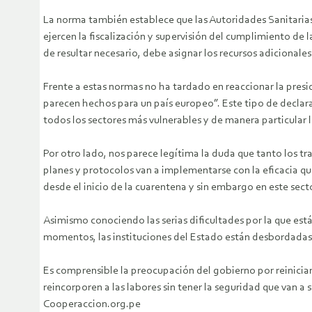
La norma también establece que las Autoridades Sanitarias,
ejercen la fiscalización y supervisión del cumplimiento de l
de resultar necesario, debe asignar los recursos adicional
Frente a estas normas no ha tardado en reaccionar la presi
parecen hechos para un país europeo”. Este tipo de declara
todos los sectores más vulnerables y de manera particular 
Por otro lado, nos parece legítima la duda que tanto los t
planes y protocolos van a implementarse con la eficacia qu
desde el inicio de la cuarentena y sin embargo en este sect
Asimismo conociendo las serias dificultades por la que está 
momentos, las instituciones del Estado están desbordadas p
Es comprensible la preocupación del gobierno por reiniciar
reincorporen a las labores sin tener la seguridad que van 
Cooperaccion.org.pe