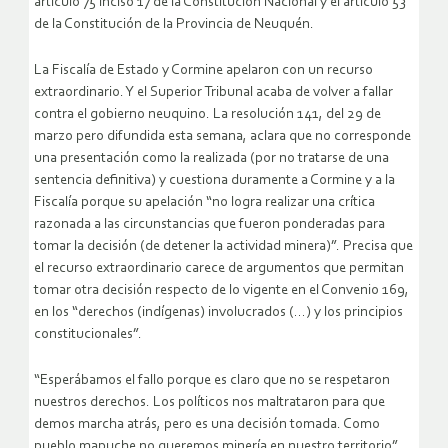
artículo 75 inciso 17 de la Constitución Nacional y el artículo 53
de la Constitución de la Provincia de Neuquén.
La Fiscalía de Estado y Cormine apelaron con un recurso
extraordinario. Y el Superior Tribunal acaba de volver a fallar
contra el gobierno neuquino. La resolución 141, del 29 de
marzo pero difundida esta semana, aclara que no corresponde
una presentación como la realizada (por no tratarse de una
sentencia definitiva) y cuestiona duramente a Cormine y a la
Fiscalía porque su apelación “no logra realizar una crítica
razonada a las circunstancias que fueron ponderadas para
tomar la decisión (de detener la actividad minera)”. Precisa que
el recurso extraordinario carece de argumentos que permitan
tomar otra decisión respecto de lo vigente en el Convenio 169,
en los “derechos (indígenas) involucrados (…) y los principios
constitucionales”.
“Esperábamos el fallo porque es claro que no se respetaron
nuestros derechos. Los políticos nos maltrataron para que
demos marcha atrás, pero es una decisión tomada. Como
pueblo mapuche no queremos minería en nuestro territorio”,