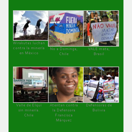
Wirakutas luchan
contra la minería
No a Dominga,
VALE mata,
en México
Chile
Brasil
Valle de Elqui
Atentan contra
Defensoras de
sin minería.
la Defensora
Bolivia
Chile
Francisca
Márquez