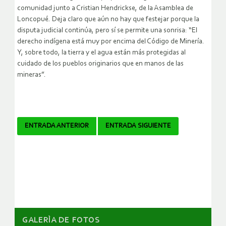
comunidad junto a Cristian Hendrickse, de la Asamblea de
Loncopué. Deja claro que aún no hay que festejar porque la
disputa judicial continúa, pero sí se permite una sonrisa: “El
derecho indígena está muy por encima del Código de Minería.
Y, sobre todo, la tierra y el agua están más protegidas al
cuidado de los pueblos originarios que en manos de las
mineras”.
Navegador
ENTRADA ANTERIOR
ENTRADA SIGUIENTE
de
artículos
GALERÌA DE FOTOS