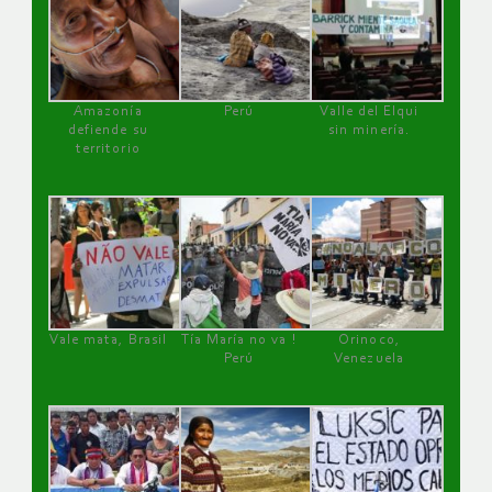
Amazonía
Perú
Valle del Elqui
defiende su
sin minería.
territorio
Vale mata, Brasil
Tía María no va !
Orinoco,
Perú
Venezuela