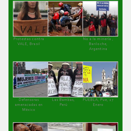
Protestas contra
No a la minería ,
VALE, Brasil
Bariloche,
Argentina
Defensoras
Las Bambas,
PUEBLA, Pue, 27
amenazadas en
Perú
Enero
México