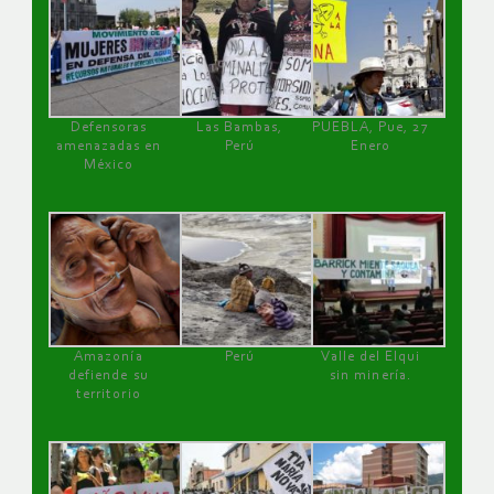
Defensoras
Las Bambas,
PUEBLA, Pue, 27
amenazadas en
Perú
Enero
México
Amazonía
Perú
Valle del Elqui
defiende su
sin minería.
territorio