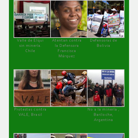
Valle de Elqui
Atentan contra
Defensoras de
sin minería.
la Defensora
Bolivia
Chile
Francisca
Márquez
Protestas contra
No a la minería ,
VALE, Brasil
Bariloche,
Argentina