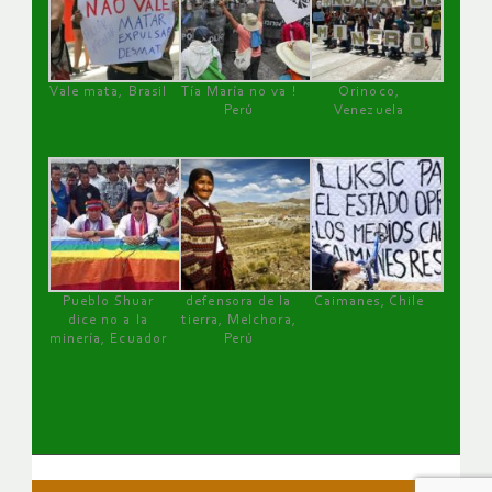
Vale mata, Brasil
Tía María no va !
Orinoco,
Perú
Venezuela
Pueblo Shuar
defensora de la
Caimanes, Chile
dice no a la
tierra, Melchora,
minería, Ecuador
Perú