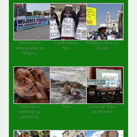
Defensoras
Las Bambas,
PUEBLA, Pue, 27
amenazadas en
Perú
Enero
México
Amazonía
Perú
Valle del Elqui
defiende su
sin minería.
territorio