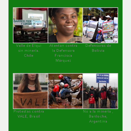
Valle de Elqui
Atentan contra
Defensoras de
sin minería.
la Defensora
Bolivia
Chile
Francisca
Márquez
Protestas contra
No a la minería ,
VALE, Brasil
Bariloche,
Argentina