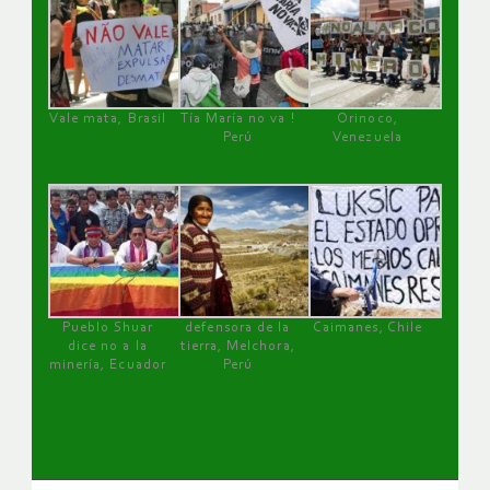
Vale mata, Brasil
Tía María no va !
Orinoco,
Perú
Venezuela
Pueblo Shuar
defensora de la
Caimanes, Chile
dice no a la
tierra, Melchora,
minería, Ecuador
Perú