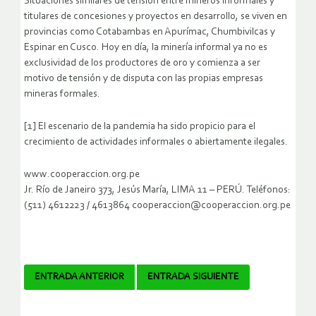
Situaciones similares de tensión entre mineros informales y
titulares de concesiones y proyectos en desarrollo, se viven en
provincias como Cotabambas en Apurímac, Chumbivilcas y
Espinar en Cusco. Hoy en día, la minería informal ya no es
exclusividad de los productores de oro y comienza a ser
motivo de tensión y de disputa con las propias empresas
mineras formales.
[1] El escenario de la pandemia ha sido propicio para el
crecimiento de actividades informales o abiertamente ilegales.
www.cooperaccion.org.pe
Jr. Río de Janeiro 373, Jesús María, LIMA 11 – PERÚ. Teléfonos:
(511) 4612223 / 4613864 cooperaccion@cooperaccion.org.pe
Navegador
ENTRADA ANTERIOR
ENTRADA SIGUIENTE
de