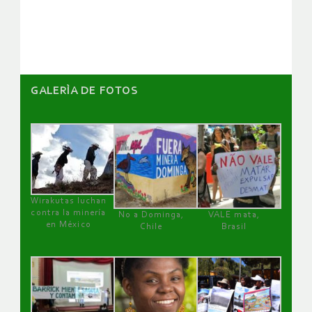
artículos
GALERÌA DE FOTOS
Wirakutas luchan
contra la minería
No a Dominga,
VALE mata,
en México
Chile
Brasil