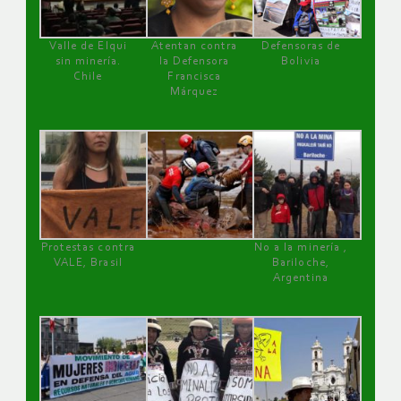
Valle de Elqui
Atentan contra
Defensoras de
sin minería.
la Defensora
Bolivia
Chile
Francisca
Márquez
Protestas contra
No a la minería ,
VALE, Brasil
Bariloche,
Argentina