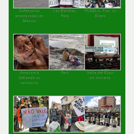
Defensoras
Las Bambas,
PUEBLA, Pue, 27
amenazadas en
Perú
Enero
México
Amazonía
Perú
Valle del Elqui
defiende su
sin minería.
territorio