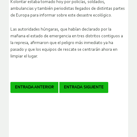
Kolontar estaba tomado hoy por policías, soldados,
ambulancias y también periodistas llegados de distintas partes
de Europa para informar sobre este desastre ecológico.
Las autoridades húngaras, que habían declarado por la
mañana el estado de emergencia en tres distritos contiguos a
la represa, afirmaron que el peligro más inmediato ya ha
pasado y que los equipos de rescate se centrarán ahora en
limpiar el lugar.
Navegador
ENTRADA ANTERIOR
ENTRADA SIGUIENTE
de
artículos