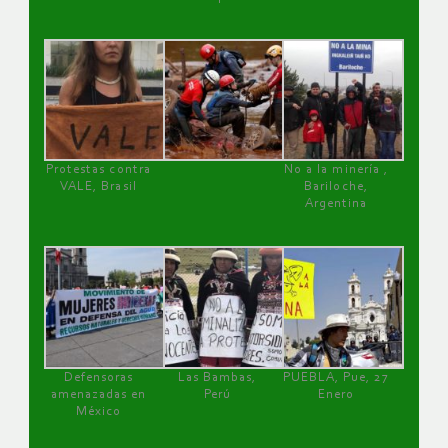
Protestas contra
No a la minería ,
VALE, Brasil
Bariloche,
Argentina
Defensoras
Las Bambas,
PUEBLA, Pue, 27
amenazadas en
Perú
Enero
México