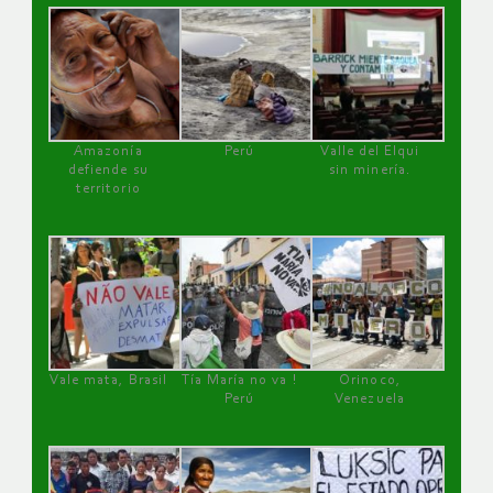
Amazonía
Perú
Valle del Elqui
defiende su
sin minería.
territorio
Vale mata, Brasil
Tía María no va !
Orinoco,
Perú
Venezuela