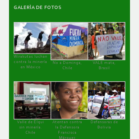
GALERÌA DE FOTOS
Wirakutas luchan
contra la minería
No a Dominga,
VALE mata,
en México
Chile
Brasil
Valle de Elqui
Atentan contra
Defensoras de
sin minería.
la Defensora
Bolivia
Chile
Francisca
Márquez