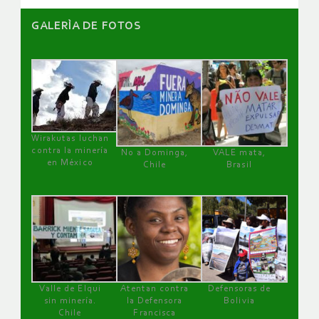
GALERÌA DE FOTOS
Wirakutas luchan
contra la minería
No a Dominga,
VALE mata,
en México
Chile
Brasil
Valle de Elqui
Atentan contra
Defensoras de
sin minería.
la Defensora
Bolivia
Chile
Francisca