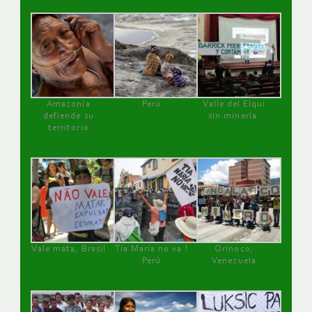
Amazonía
Perú
Valle del Elqui
defiende su
sin minería.
territorio
Vale mata, Brasil
Tía María no va !
Orinoco,
Perú
Venezuela