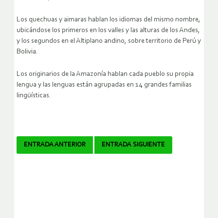
Los quechuas y aimaras hablan los idiomas del mismo nombre,
ubicándose los primeros en los valles y las alturas de los Andes,
y los segundos en el Altiplano andino, sobre territorio de Perú y
Bolivia.
Los originarios de la Amazonía hablan cada pueblo su propia
lengua y las lenguas están agrupadas en 14 grandes familias
lingüísticas.
Navegador
ENTRADA ANTERIOR
ENTRADA SIGUIENTE
de
artículos