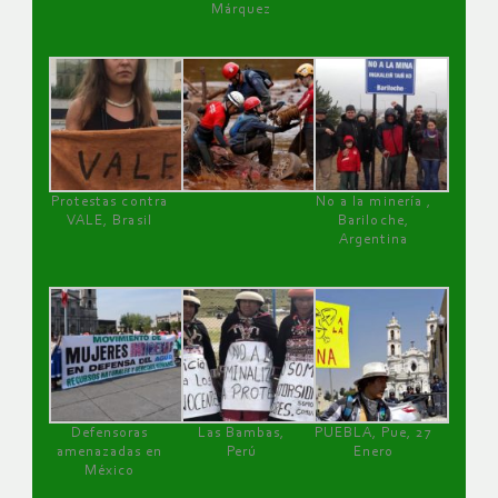
Márquez
Protestas contra
No a la minería ,
VALE, Brasil
Bariloche,
Argentina
Defensoras
Las Bambas,
PUEBLA, Pue, 27
amenazadas en
Perú
Enero
México