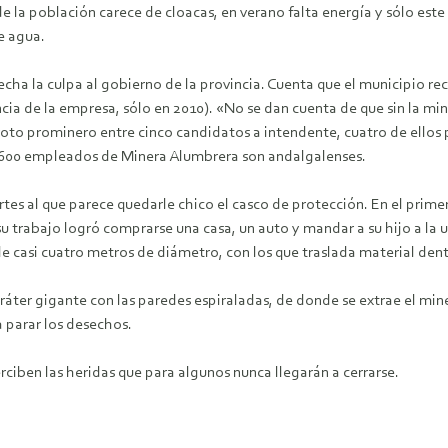
e la población carece de cloacas, en verano falta energía y sólo est
e agua.
echa la culpa al gobierno de la provincia. Cuenta que el municipio r
ia de la empresa, sólo en 2010). «No se dan cuenta de que sin la min
 voto prominero entre cinco candidatos a intendente, cuatro de ellos p
 1600 empleados de Minera Alumbrera son andalgalenses.
es al que parece quedarle chico el casco de protección. En el primero
su trabajo logró comprarse una casa, un auto y mandar a su hijo a la 
 de casi cuatro metros de diámetro, con los que traslada material den
ráter gigante con las paredes espiraladas, de donde se extrae el mine
a parar los desechos.
ciben las heridas que para algunos nunca llegarán a cerrarse.