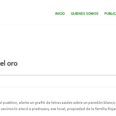
SALTAR AL CONTENIDO.
INICIO
QUIENES SOMOS
PUBLI
el oro
ueblo», alerta un grafiti de letras azules sobre un paredón blanco
 vecinos lo atacó a piedrazos, ese local, propiedad de la familia Roja