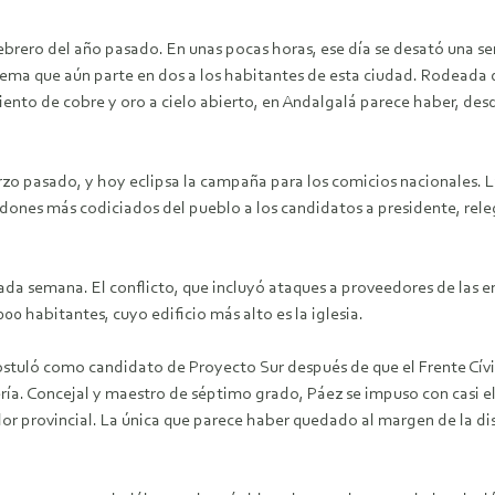
febrero del año pasado. En unas pocas horas, ese día se desató una s
 el tema que aún parte en dos a los habitantes de esta ciudad. Rode
ento de cobre y oro a cielo abierto, en Andalgalá parece haber, des
zo pasado, y hoy eclipsa la campaña para los comicios nacionales. La
dones más codiciados del pueblo a los candidatos a presidente, rel
n cada semana. El conflicto, que incluyó ataques a proveedores de la
00 habitantes, cuyo edificio más alto es la iglesia.
postuló como candidato de Proyecto Sur después de que el Frente Cívi
ría. Concejal y maestro de séptimo grado, Páez se impuso con casi el
or provincial. La única que parece haber quedado al margen de la dis