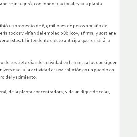
e año se inauguró, con fondos nacionales, una planta
ecibió un promedio de 6,5 millones de pesos por año de
ería todos vivirían del empleo público», afirma, y sostiene
eronistas. El intendente electo anticipa que resistirá la
 de sus siete días de actividad en la mina, a los que siguen
universidad. «La actividad es una solución en un pueblo en
tro del yacimiento.
ral; de la planta concentradora, y de un dique de colas,