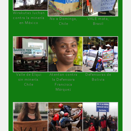
Wirakutas luchan
contra la minería
No a Dominga,
VALE mata,
en México
Chile
Brasil
Valle de Elqui
Atentan contra
Defensoras de
sin minería.
la Defensora
Bolivia
Chile
Francisca
Márquez