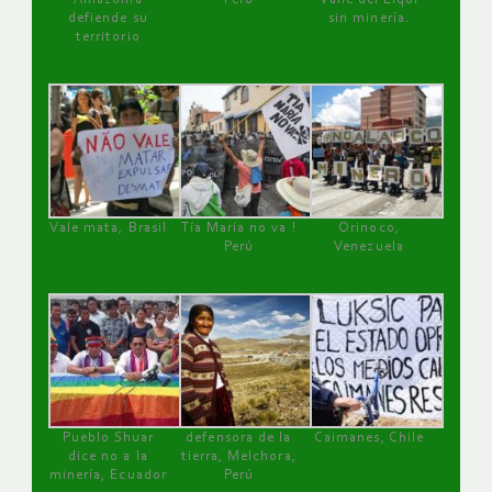
defiende su
sin minería.
territorio
Vale mata, Brasil
Tía María no va !
Orinoco,
Perú
Venezuela
Pueblo Shuar
defensora de la
Caimanes, Chile
dice no a la
tierra, Melchora,
minería, Ecuador
Perú