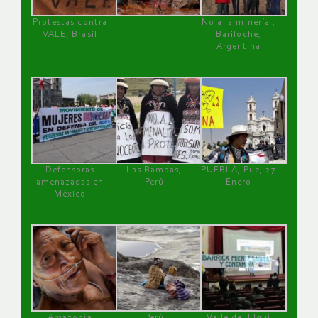
Protestas contra
No a la minería ,
VALE, Brasil
Bariloche,
Argentina
Defensoras
Las Bambas,
PUEBLA, Pue, 27
amenazadas en
Perú
Enero
México
Amazonía
Perú
Valle del Elqui