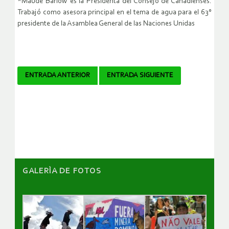
*Maude Barlow es la Presidenta del Consejo de Canadienses.
Trabajó como asesora principal en el tema de agua para el 63°
presidente de la Asamblea General de las Naciones Unidas
Navegador
ENTRADA ANTERIOR
ENTRADA SIGUIENTE
de
artículos
GALERÌA DE FOTOS