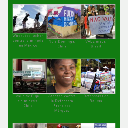
Wirakutas luchan
contra la minería
No a Dominga,
VALE mata,
en México
Chile
Brasil
Valle de Elqui
Atentan contra
Defensoras de
sin minería.
la Defensora
Bolivia
Chile
Francisca
Márquez