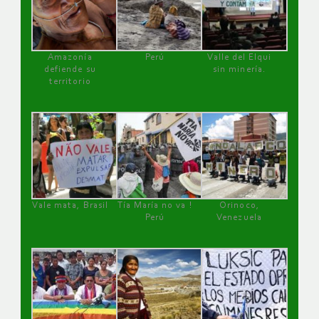
Amazonía
Perú
Valle del Elqui
defiende su
sin minería.
territorio
Vale mata, Brasil
Tía María no va !
Orinoco,
Perú
Venezuela