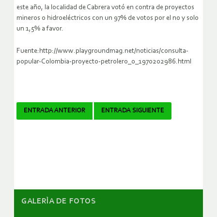
este año, la localidad de Cabrera votó en contra de proyectos
mineros o hidroeléctricos con un 97% de votos por el no y solo
un 1,5% a favor.
Fuente:http://www.playgroundmag.net/noticias/consulta-
popular-Colombia-proyecto-petrolero_0_1970202986.html
Navegador
ENTRADA ANTERIOR
ENTRADA SIGUIENTE
de
artículos
GALERÌA DE FOTOS