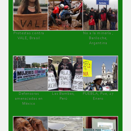
Protestas contra
No a la minería ,
VALE, Brasil
Bariloche,
Argentina
Defensoras
Las Bambas,
PUEBLA, Pue, 27
amenazadas en
Perú
Enero
México