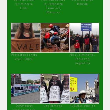
sin minería.
la Defensora
Bolivia
Chile
Francisca
Márquez
Protestas contra
No a la minería ,
VALE, Brasil
Bariloche,
Argentina
Defensoras
Las Bambas,
PUEBLA, Pue, 27