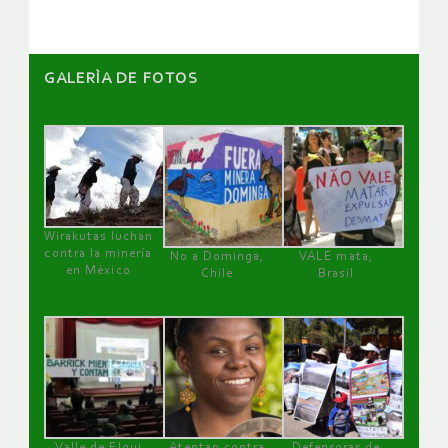
GALERÌA DE FOTOS
Wirakutas luchan
contra la minería
No a Dominga,
VALE mata,
en México
Chile
Brasil
Valle de Elqui
Atentan contra
Defensoras de