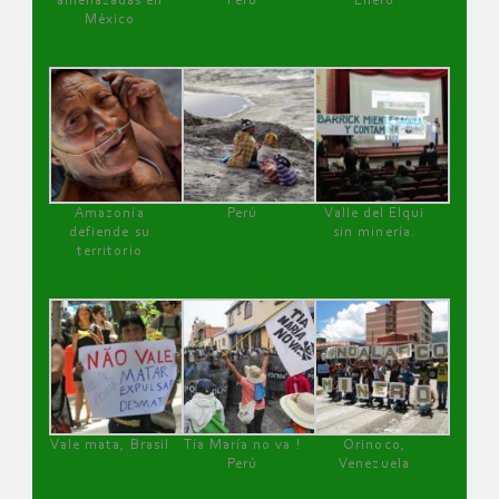
amenazadas en
Perú
Enero
México
Amazonía
Perú
Valle del Elqui
defiende su
sin minería.
territorio
Vale mata, Brasil
Tía María no va !
Orinoco,
Perú
Venezuela