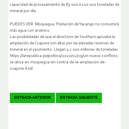
capacidad de procesamiento de 85 000 a 120 000 toneladas de
mineral por día.
PUEDES VER: Moquegua: Población de Yacango no consumirá
más agua con arsénico
Las posibilidades de que el directorio de Southern apruebe la
ampliación de Cuajone son altas por las elevadas reservas de
mineral en el yacimiento. Llegan a 2 000 millones de toneladas.
https://larepublica.pe/politica/2020/02/19/un-nuevo-conflicto-
se-atiza-en-moquegua-en-contra-de-la-ampliacion-de-
cuajone-lrsd/
Navegador
ENTRADA ANTERIOR
ENTRADA SIGUIENTE
de
artículos