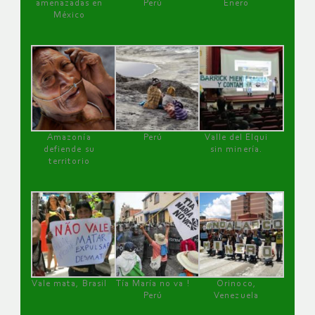
amenazadas en
Perú
Enero
México
Amazonía
Perú
Valle del Elqui
defiende su
sin minería.
territorio
Vale mata, Brasil
Tía María no va !
Orinoco,
Perú
Venezuela