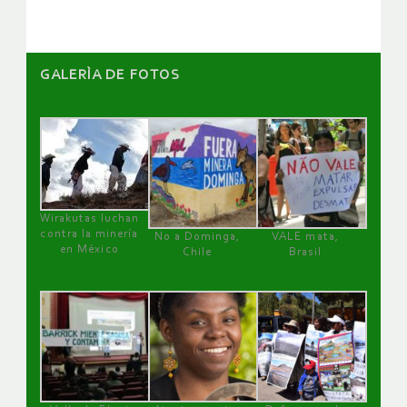
GALERÌA DE FOTOS
Wirakutas luchan
contra la minería
No a Dominga,
VALE mata,
en México
Chile
Brasil