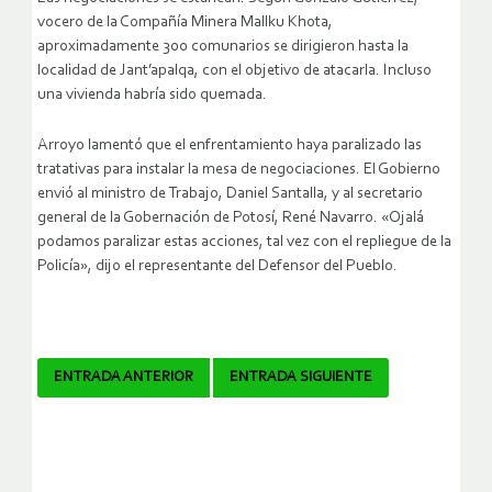
vocero de la Compañía Minera Mallku Khota,
aproximadamente 300 comunarios se dirigieron hasta la
localidad de Jant’apalqa, con el objetivo de atacarla. Incluso
una vivienda habría sido quemada.
Arroyo lamentó que el enfrentamiento haya paralizado las
tratativas para instalar la mesa de negociaciones. El Gobierno
envió al ministro de Trabajo, Daniel Santalla, y al secretario
general de la Gobernación de Potosí, René Navarro. «Ojalá
podamos paralizar estas acciones, tal vez con el repliegue de la
Policía», dijo el representante del Defensor del Pueblo.
Navegador
ENTRADA ANTERIOR
ENTRADA SIGUIENTE
de
artículos