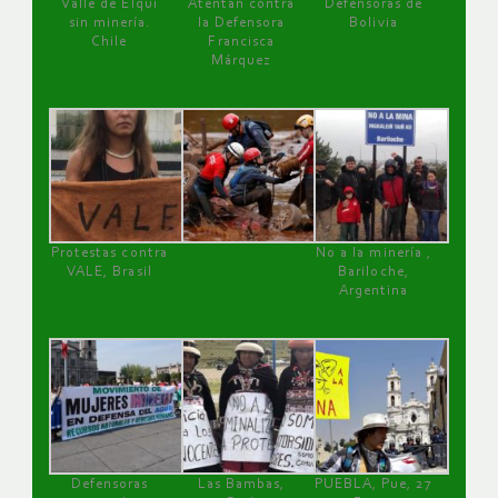
Valle de Elqui
Atentan contra
Defensoras de
sin minería.
la Defensora
Bolivia
Chile
Francisca
Márquez
Protestas contra
No a la minería ,
VALE, Brasil
Bariloche,
Argentina
Defensoras
Las Bambas,
PUEBLA, Pue, 27