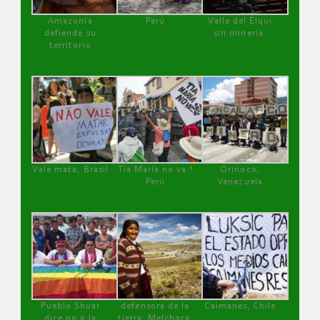
Amazonía
Perú
Valle del Elqui
defiende su
sin minería.
territorio
Vale mata, Brasil
Tía María no va !
Orinoco,
Perú
Venezuela
Pueblo Shuar
defensora de la
Caimanes, Chile
dice no a la
tierra, Melchora,