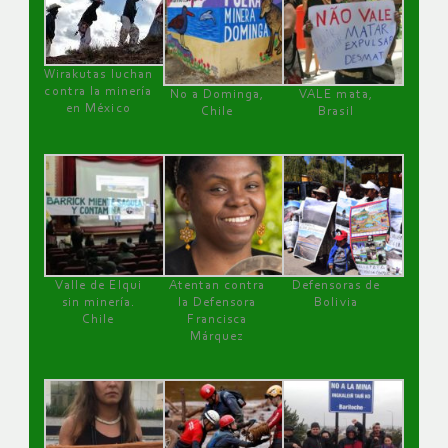
Wirakutas luchan
contra la minería
No a Dominga,
VALE mata,
en México
Chile
Brasil
Valle de Elqui
Atentan contra
Defensoras de
sin minería.
la Defensora
Bolivia
Chile
Francisca
Márquez