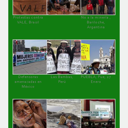
Protestas contra
No a la minería ,
VALE, Brasil
Bariloche,
Argentina
Defensoras
Las Bambas,
PUEBLA, Pue, 27
amenazadas en
Perú
Enero
México