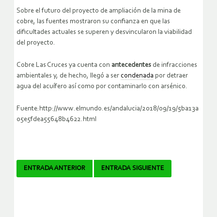
Sobre el futuro del proyecto de ampliación de la mina de
cobre, las fuentes mostraron su confianza en que las
dificultades actuales se superen y desvincularon la viabilidad
del proyecto.
Cobre Las Cruces ya cuenta con
antecedentes
de infracciones
ambientales y, de hecho, llegó a ser
condenada
por detraer
agua del acuífero así como por contaminarlo con arsénico.
Fuente:http://www.elmundo.es/andalucia/2018/09/19/5ba13a
05e5fdea55648b4622.html
Navegador
ENTRADA ANTERIOR
ENTRADA SIGUIENTE
de
artículos