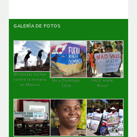
GALERÌA DE FOTOS
Wirakutas luchan
contra la minería
No a Dominga,
VALE mata,
en México
Chile
Brasil