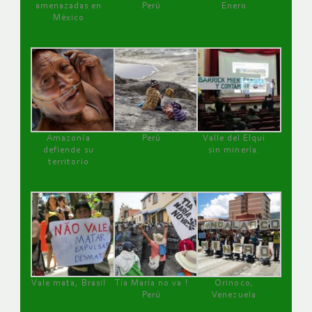
amenazadas en
Perú
Enero
México
Amazonía
Perú
Valle del Elqui
defiende su
sin minería.
territorio
Vale mata, Brasil
Tía María no va !
Orinoco,
Perú
Venezuela