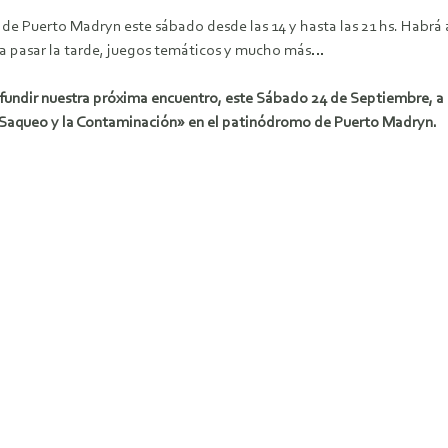
e Puerto Madryn este sábado desde las 14 y hasta las 21 hs. Habrá art
ara pasar la tarde, juegos temáticos y mucho más…
ifundir nuestra próxima encuentro, este Sábado 24 de Septiembre, a p
el Saqueo y la Contaminación» en el patinódromo de Puerto Madryn.