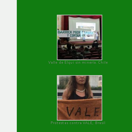
Valle de Elqui sin minería. Chile
Protestas contra VALE, Brasil