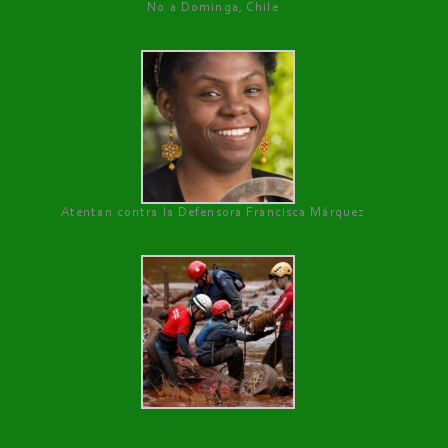
No a Dominga, Chile
Atentan contra la Defensora Francisca Márquez