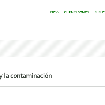
SALTAR AL CONTENIDO.
INICIO
QUIENES SOMOS
PUBLI
 y la contaminación