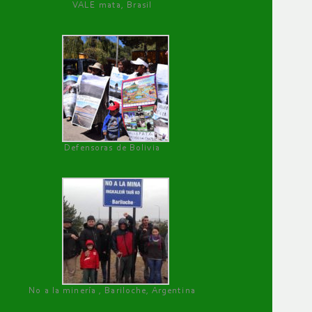
VALE mata, Brasil
Defensoras de Bolivia
No a la minería , Bariloche, Argentina