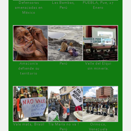
Defensoras
Las Bambas,
PUEBLA, Pue, 27
amenazadas en
Perú
Enero
México
Amazonía
Perú
Valle del Elqui
defiende su
sin minería.
territorio
Vale mata, Brasil
Tía María no va !
Orinoco,
Perú
Venezuela