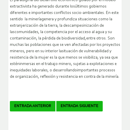
El paradigma del desarrollo económico guiado por el modelo
extractivista ha generado durante losúltimos gobiernos
diferentes e importantes conflictos socio-ambientales. En este
sentido la mineríagenera y profundiza situaciones como la
extranjerización de la tierra, la descampesinización de
lascomunidades, la competencia por el acceso al agua y su
contaminación, la pérdida de biodiversidad,entre otros. Son
muchas las poblaciones que se ven afectadas por los proyectos
mineros, pero en su interior lasituación de vulnerabilidad y
resistencia de la mujer es la que menos se visibiliza, ya sea que
esténinmersas en el trabajo minero, sujetas a explotaciones e
inequidades laborales, o desarrollandoimportantes procesos
de organización, reflexión y resistencia en contra de la minería.
Navegador
ENTRADA ANTERIOR
ENTRADA SIGUIENTE
de