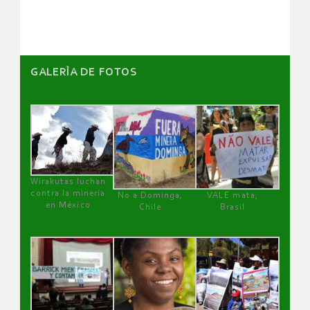
artículos
GALERÌA DE FOTOS
Wirakutas luchan
contra la minería
No a Dominga,
VALE mata,
en México
Chile
Brasil