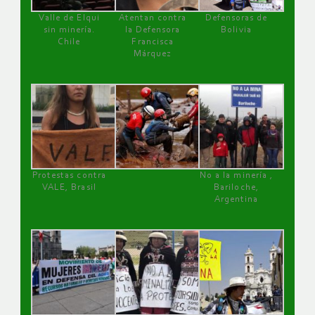
Valle de Elqui
Atentan contra
Defensoras de
sin minería.
la Defensora
Bolivia
Chile
Francisca
Márquez
Protestas contra
No a la minería ,
VALE, Brasil
Bariloche,
Argentina