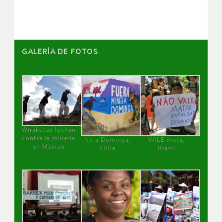
artículos
GALERÌA DE FOTOS
Wirakutas luchan
contra la minería
No a Dominga,
VALE mata,
en México
Chile
Brasil