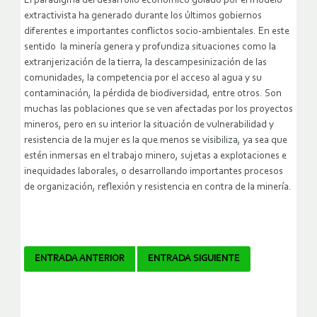
El paradigma del desarrollo económico guiado por el modelo
extractivista ha generado durante los últimos gobiernos
diferentes e importantes conflictos socio-ambientales. En este
sentido la minería genera y profundiza situaciones como la
extranjerización de la tierra, la descampesinización de las
comunidades, la competencia por el acceso al agua y su
contaminación, la pérdida de biodiversidad, entre otros. Son
muchas las poblaciones que se ven afectadas por los proyectos
mineros, pero en su interior la situación de vulnerabilidad y
resistencia de la mujer es la que menos se visibiliza, ya sea que
estén inmersas en el trabajo minero, sujetas a explotaciones e
inequidades laborales, o desarrollando importantes procesos
de organización, reflexión y resistencia en contra de la minería.
Navegador
ENTRADA ANTERIOR
ENTRADA SIGUIENTE
de