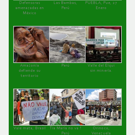
Defensoras
Las Bambas,
PUEBLA, Pue, 27
amenazadas en
Perú
Enero
México
Amazonía
Perú
Valle del Elqui
defiende su
sin minería.
territorio
Vale mata, Brasil
Tía María no va !
Orinoco,
Perú
Venezuela