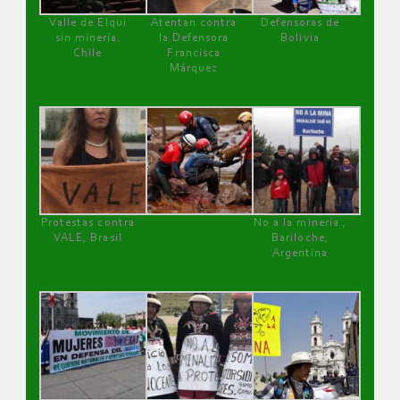
Valle de Elqui
Atentan contra
Defensoras de
sin minería.
la Defensora
Bolivia
Chile
Francisca
Márquez
Protestas contra
No a la minería ,
VALE, Brasil
Bariloche,
Argentina