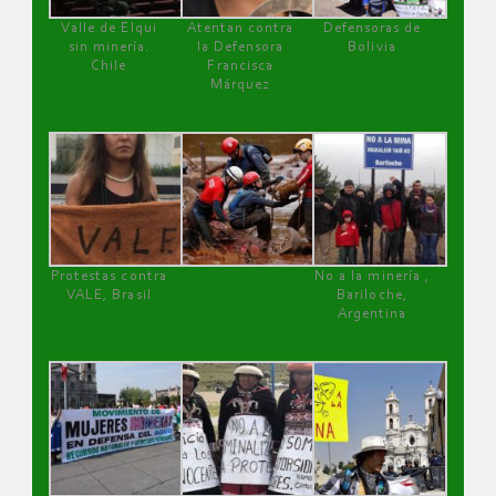
Valle de Elqui
Atentan contra
Defensoras de
sin minería.
la Defensora
Bolivia
Chile
Francisca
Márquez
Protestas contra
No a la minería ,
VALE, Brasil
Bariloche,
Argentina