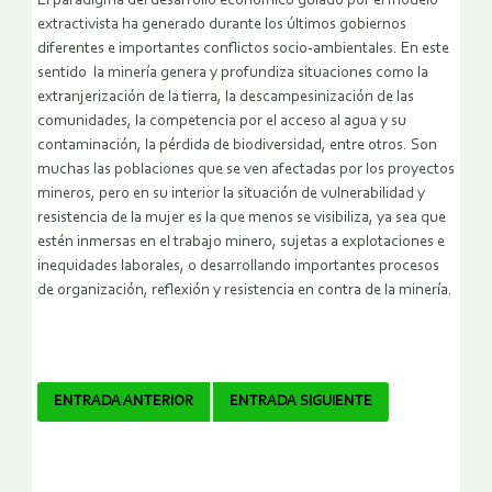
El paradigma del desarrollo económico guiado por el modelo
extractivista ha generado durante los últimos gobiernos
diferentes e importantes conflictos socio-ambientales. En este
sentido la minería genera y profundiza situaciones como la
extranjerización de la tierra, la descampesinización de las
comunidades, la competencia por el acceso al agua y su
contaminación, la pérdida de biodiversidad, entre otros. Son
muchas las poblaciones que se ven afectadas por los proyectos
mineros, pero en su interior la situación de vulnerabilidad y
resistencia de la mujer es la que menos se visibiliza, ya sea que
estén inmersas en el trabajo minero, sujetas a explotaciones e
inequidades laborales, o desarrollando importantes procesos
de organización, reflexión y resistencia en contra de la minería.
Navegador
ENTRADA ANTERIOR
ENTRADA SIGUIENTE
de