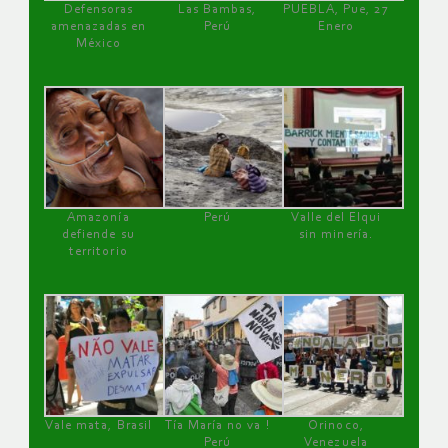
Defensoras
Las Bambas,
PUEBLA, Pue, 27
amenazadas en
Perú
Enero
México
Amazonía
Perú
Valle del Elqui
defiende su
sin minería.
territorio
Vale mata, Brasil
Tía María no va !
Orinoco,
Perú
Venezuela