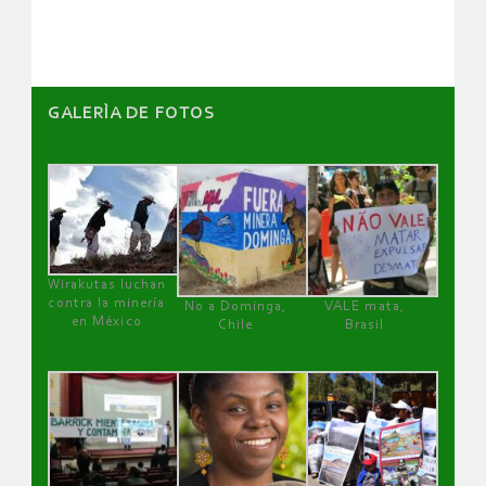
artículos
GALERÌA DE FOTOS
Wirakutas luchan
contra la minería
No a Dominga,
VALE mata,
en México
Chile
Brasil