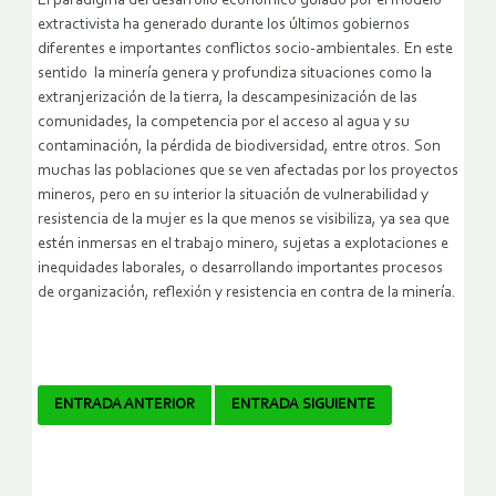
El paradigma del desarrollo económico guiado por el modelo
extractivista ha generado durante los últimos gobiernos
diferentes e importantes conflictos socio-ambientales. En este
sentido la minería genera y profundiza situaciones como la
extranjerización de la tierra, la descampesinización de las
comunidades, la competencia por el acceso al agua y su
contaminación, la pérdida de biodiversidad, entre otros. Son
muchas las poblaciones que se ven afectadas por los proyectos
mineros, pero en su interior la situación de vulnerabilidad y
resistencia de la mujer es la que menos se visibiliza, ya sea que
estén inmersas en el trabajo minero, sujetas a explotaciones e
inequidades laborales, o desarrollando importantes procesos
de organización, reflexión y resistencia en contra de la minería.
Navegador
ENTRADA ANTERIOR
ENTRADA SIGUIENTE
de