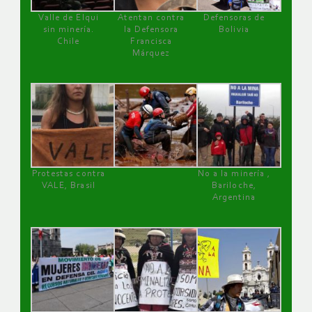
Valle de Elqui
Atentan contra
Defensoras de
sin minería.
la Defensora
Bolivia
Chile
Francisca
Márquez
Protestas contra
No a la minería ,
VALE, Brasil
Bariloche,
Argentina