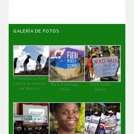
artículos
GALERÌA DE FOTOS
Wirakutas luchan
contra la minería
No a Dominga,
VALE mata,
en México
Chile
Brasil