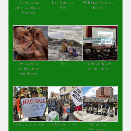
Defensoras
Las Bambas,
PUEBLA, Pue, 27
amenazadas en
Perú
Enero
México
Amazonía
Perú
Valle del Elqui
defiende su
sin minería.
territorio
Vale mata, Brasil
Tía María no va !
Orinoco,
Perú
Venezuela