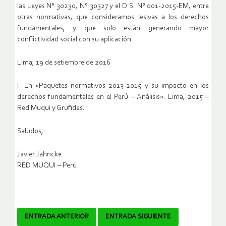
las Leyes N° 30230, N° 30327 y el D.S. N° 001-2015-EM, entre
otras normativas, que consideramos lesivas a los derechos
fundamentales, y que solo están generando mayor
conflictividad social con su aplicación.
Lima, 19 de setiembre de 2016
I. En «Paquetes normativos 2013-2015 y su impacto en los
derechos fundamentales en el Perú – Análisis». Lima, 2015 –
Red Muqui y Grufides.
Saludos,
Javier Jahncke
RED MUQUI – Perú
Navegador
ENTRADA ANTERIOR
ENTRADA SIGUIENTE