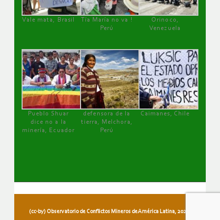
Vale mata, Brasil
Tía María no va !
Orinoco,
Perú
Venezuela
Pueblo Shuar
defensora de la
Caimanes, Chile
dice no a la
tierra, Melchora,
minería, Ecuador
Perú
(cc-by) Observatorio de Conflictos Mineros de América Latina, 2026