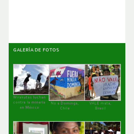
de
artículos
GALERÌA DE FOTOS
Wirakutas luchan
contra la minería
No a Dominga,
VALE mata,
en México
Chile
Brasil