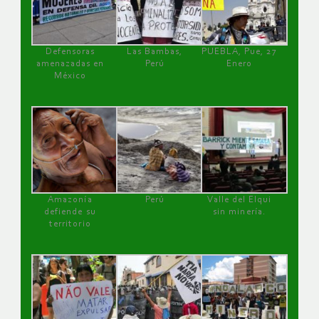
Defensoras
Las Bambas,
PUEBLA, Pue, 27
amenazadas en
Perú
Enero
México
Amazonía
Perú
Valle del Elqui
defiende su
sin minería.
territorio