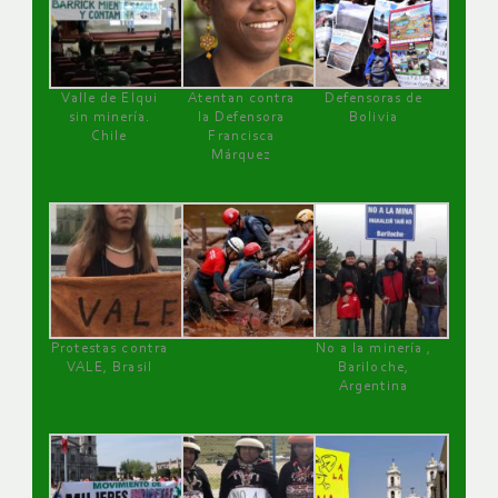
Valle de Elqui
Atentan contra
Defensoras de
sin minería.
la Defensora
Bolivia
Chile
Francisca
Márquez
Protestas contra
No a la minería ,
VALE, Brasil
Bariloche,
Argentina