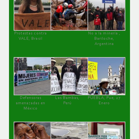
Protestas contra
No a la minería ,
VALE, Brasil
Bariloche,
Argentina
Defensoras
Las Bambas,
PUEBLA, Pue, 27
amenazadas en
Perú
Enero
México