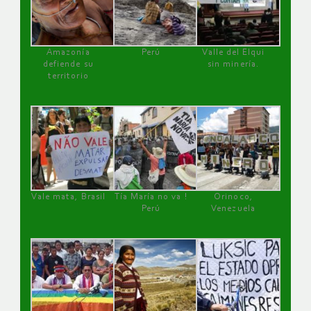
Amazonía
Perú
Valle del Elqui
defiende su
sin minería.
territorio
Vale mata, Brasil
Tía María no va !
Orinoco,
Perú
Venezuela