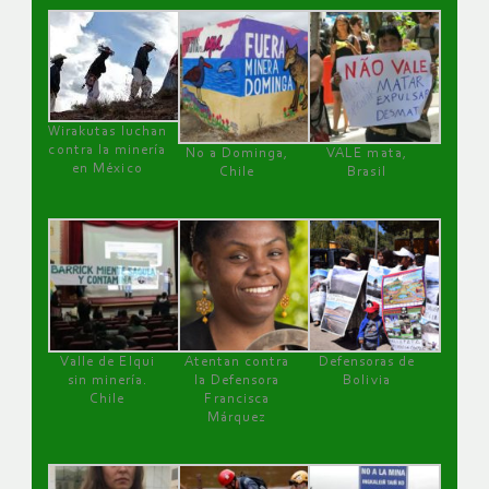
Wirakutas luchan
contra la minería
No a Dominga,
VALE mata,
en México
Chile
Brasil
Valle de Elqui
Atentan contra
Defensoras de
sin minería.
la Defensora
Bolivia
Chile
Francisca
Márquez