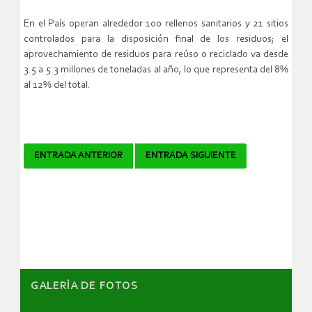
En el País operan alrededor 100 rellenos sanitarios y 21 sitios
controlados para la disposición final de los residuos; el
aprovechamiento de residuos para reúso o reciclado va desde
3.5 a 5.3 millones de toneladas al año, lo que representa del 8%
al 12% del total.
Navegador
ENTRADA ANTERIOR
ENTRADA SIGUIENTE
de
artículos
GALERÌA DE FOTOS