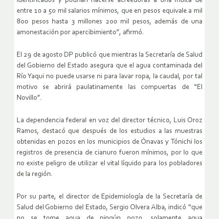
identificados y podrían hacerse acreedoras a una multa de
entre 10 a 50 mil salarios mínimos, que en pesos equivale a mil
800 pesos hasta 3 millones 200 mil pesos, además de una
amonestación por apercibimiento”, afirmó.
El 29 de agosto DP publicó que mientras la Secretaría de Salud
del Gobierno del Estado asegura que el agua contaminada del
Río Yaqui no puede usarse ni para lavar ropa, la caudal, por tal
motivo se abrirá paulatinamente las compuertas de “El
Novillo”.
La dependencia federal en voz del director técnico, Luis Oroz
Ramos, destacó que después de los estudios a las muestras
obtenidas en pozos en los municipios de Ónavas y Tónichi los
registros de presencia de cianuro fueron mínimos, por lo que
no existe peligro de utilizar el vital líquido para los pobladores
de la región.
Por su parte, el director de Epidemiología de la Secretaría de
Salud del Gobierno del Estado, Sergio Olvera Alba, indicó “que
no se tome agua de ningún pozo, solamente agua