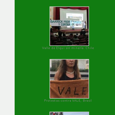
Valle de Elqui sin minería. Chile
Protestas contra VALE, Brasil