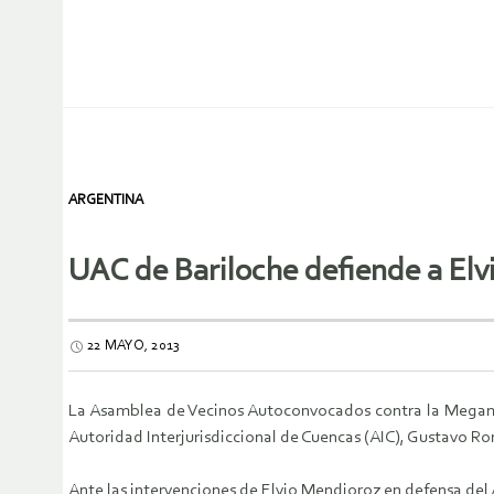
ARGENTINA
UAC de Bariloche defiende a El
22 MAYO, 2013
La Asamblea de Vecinos Autoconvocados contra la Megamine
Autoridad Interjurisdiccional de Cuencas (AIC), Gustavo R
Ante las intervenciones de Elvio Mendioroz en defensa del 