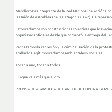
Mendioroz es integrante de la Red Nacional de Acción Ec
la Unión de Asambleas de la Patagonia (UAP). Ha represe
Estos reclamos son construcciones colectivas que los vec
organismos oficiales desde que comenzó la entrega del Ter
Rechazamos la represión y la criminalización de la protest
acallar los legítimos reclamos ambientales y sociales.
Tocan a uno, tocan a todos
El Agua vale más que el oro.
PRENSA DE ASAMBLEA DE BARILOCHE CONTRA LA ME