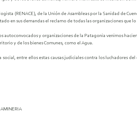
ologista (RENACE), de la Unión de Asambleas por la Sanidad de Cue
ntado en sus demandas el reclamo de todas las organizaciones que 
inos autoconvocados y organizaciones de la Patagonia venimos hacien
ritorio y de los bienes Comunes, como el Agua.
a social, entre ellos estas causas judiciales contra los luchadores d
GAMINERIA