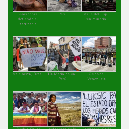
Amazonía
Perú
Valle del Elqui
defiende su
sin minería.
territorio
Vale mata, Brasil
Tía María no va !
Orinoco,
Perú
Venezuela