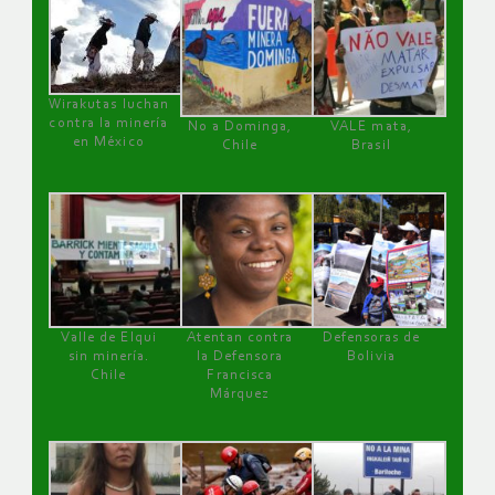
Wirakutas luchan
contra la minería
No a Dominga,
VALE mata,
en México
Chile
Brasil
Valle de Elqui
Atentan contra
Defensoras de
sin minería.
la Defensora
Bolivia
Chile
Francisca
Márquez