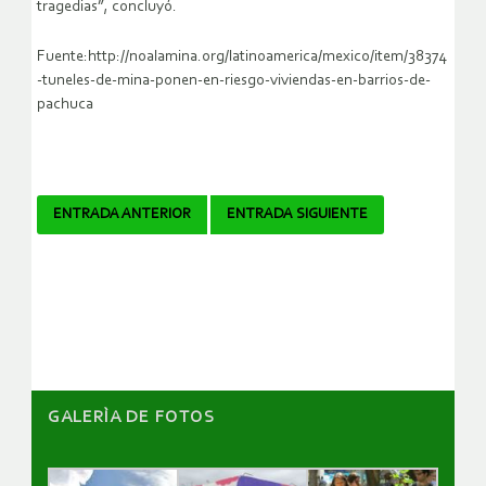
tragedias”, concluyó.
Fuente:http://noalamina.org/latinoamerica/mexico/item/38374
-tuneles-de-mina-ponen-en-riesgo-viviendas-en-barrios-de-
pachuca
Navegador
ENTRADA ANTERIOR
ENTRADA SIGUIENTE
de
artículos
GALERÌA DE FOTOS