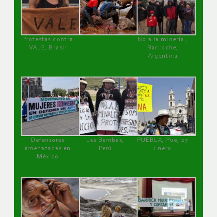
Protestas contra
No a la minería ,
VALE, Brasil
Bariloche,
Argentina
Defensoras
Las Bambas,
PUEBLA, Pue, 27
amenazadas en
Perú
Enero
México