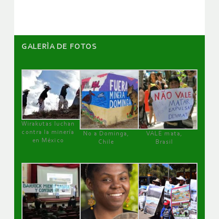
artículos
GALERÌA DE FOTOS
Wirakutas luchan
contra la minería
No a Dominga,
VALE mata,
en México
Chile
Brasil