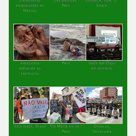
Defensoras
Las Bambas,
PUEBLA, Pue, 27
amenazadas en
Perú
Enero
México
Amazonía
Perú
Valle del Elqui
defiende su
sin minería.
territorio
Vale mata, Brasil
Tía María no va !
Orinoco,
Perú
Venezuela