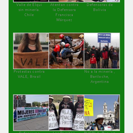
Valle de Elqui
Atentan contra
Defensoras de
sin minería.
la Defensora
Bolivia
Chile
Francisca
Márquez
Protestas contra
No a la minería ,
VALE, Brasil
Bariloche,
Argentina