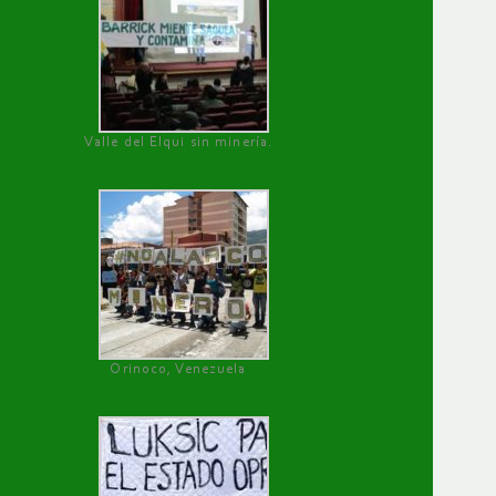
Valle del Elqui sin minería.
Orinoco, Venezuela