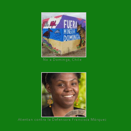
No a Dominga, Chile
Atentan contra la Defensora Francisca Márquez