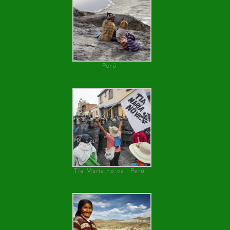
Perú
Tía María no va ! Perú