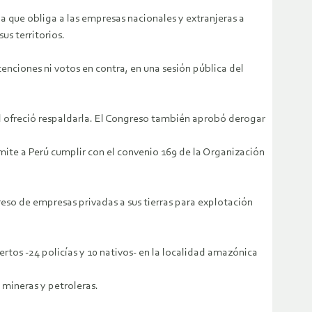
a que obliga a las empresas nacionales y extranjeras a
us territorios.
nciones ni votos en contra, en una sesión pública del
l ofreció respaldarla. El Congreso también aprobó derogar
mite a Perú cumplir con el convenio 169 de la Organización
eso de empresas privadas a sus tierras para explotación
ertos -24 policías y 10 nativos- en la localidad amazónica
 mineras y petroleras.