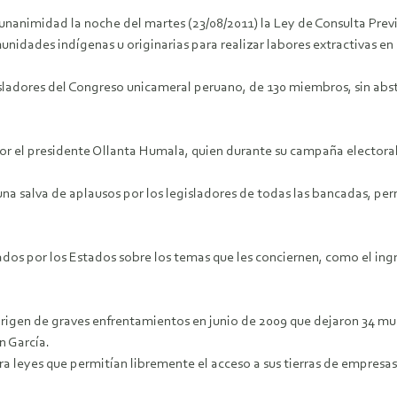
nanimidad la noche del martes (23/08/2011) la Ley de Consulta Previ
nidades indígenas u originarias para realizar labores extractivas en s
sladores del Congreso unicameral peruano, de 130 miembros, sin abste
or el presidente Ollanta Humala, quien durante su campaña electora
una salva de aplausos por los legisladores de todas las bancadas, per
dos por los Estados sobre los temas que les conciernen, como el ingr
l origen de graves enfrentamientos en junio de 2009 que dejaron 34 mu
n García.
 leyes que permitían libremente el acceso a sus tierras de empresas