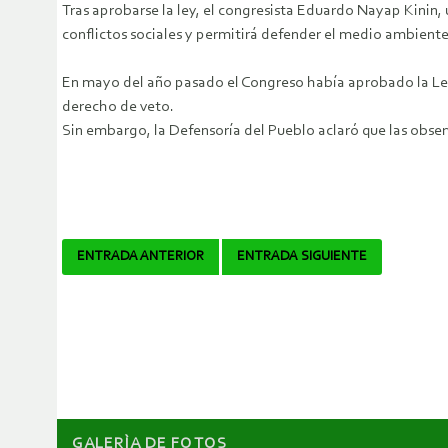
Tras aprobarse la ley, el congresista Eduardo Nayap Kinin,
conflictos sociales y permitirá defender el medio ambiente
En mayo del año pasado el Congreso había aprobado la Ley 
derecho de veto.
Sin embargo, la Defensoría del Pueblo aclaró que las obser
Navegador
ENTRADA ANTERIOR
ENTRADA SIGUIENTE
de
artículos
GALERÌA DE FOTOS