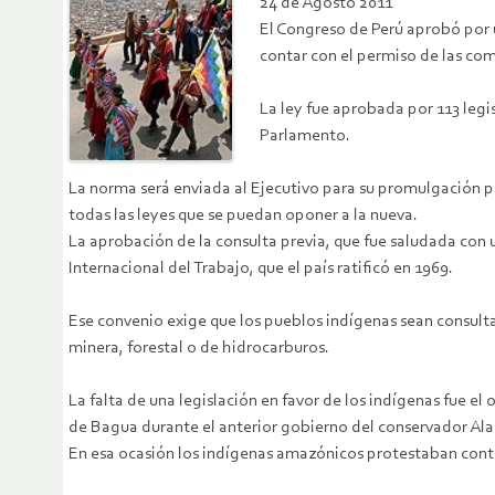
24 de Agosto 2011
El Congreso de Perú aprobó por u
contar con el permiso de las comu
La ley fue aprobada por 113 legi
Parlamento.
La norma será enviada al Ejecutivo para su promulgación p
todas las leyes que se puedan oponer a la nueva.
La aprobación de la consulta previa, que fue saludada con 
Internacional del Trabajo, que el país ratificó en 1969.
Ese convenio exige que los pueblos indígenas sean consulta
minera, forestal o de hidrocarburos.
La falta de una legislación en favor de los indígenas fue e
de Bagua durante el anterior gobierno del conservador Ala
En esa ocasión los indígenas amazónicos protestaban contra