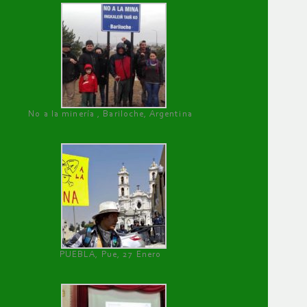
No a la minería , Bariloche, Argentina
PUEBLA, Pue, 27 Enero