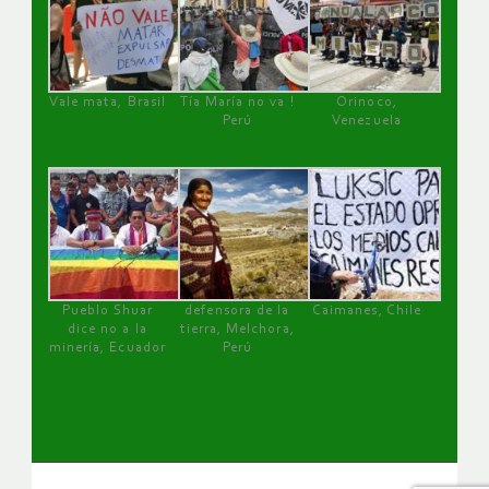
Vale mata, Brasil
Tía María no va !
Orinoco,
Perú
Venezuela
Pueblo Shuar
defensora de la
Caimanes, Chile
dice no a la
tierra, Melchora,
minería, Ecuador
Perú