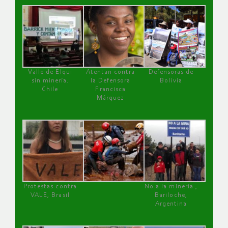
Valle de Elqui
Atentan contra
Defensoras de
sin minería.
la Defensora
Bolivia
Chile
Francisca
Márquez
Protestas contra
No a la minería ,
VALE, Brasil
Bariloche,
Argentina