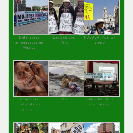
Defensoras
Las Bambas,
PUEBLA, Pue, 27
amenazadas en
Perú
Enero
México
Amazonía
Perú
Valle del Elqui
defiende su
sin minería.
territorio