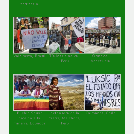
territorio
Vale mata, Brasil
Tía María no va !
Orinoco,
Perú
Venezuela
Pueblo Shuar
defensora de la
Caimanes, Chile
dice no a la
tierra, Melchora,
minería, Ecuador
Perú