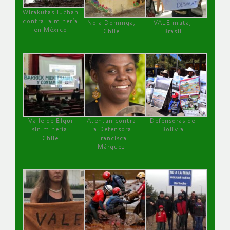
Wirakutas luchan
contra la minería
No a Dominga,
VALE mata,
en México
Chile
Brasil
Valle de Elqui
Atentan contra
Defensoras de
sin minería.
la Defensora
Bolivia
Chile
Francisca
Márquez