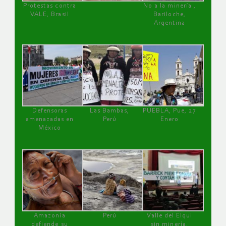
Protestas contra
No a la minería ,
VALE, Brasil
Bariloche,
Argentina
Defensoras
Las Bambas,
PUEBLA, Pue, 27
amenazadas en
Perú
Enero
México
Amazonía
Perú
Valle del Elqui
defiende su
sin minería.