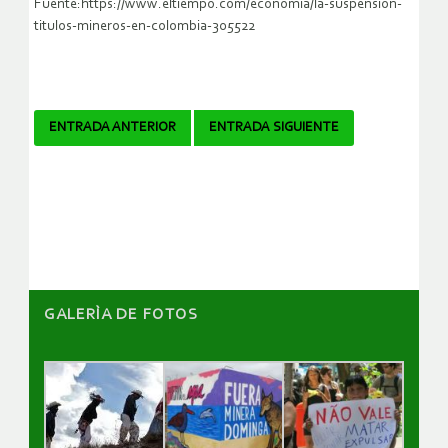
Fuente:https://www.eltiempo.com/economia/la-suspension-
titulos-mineros-en-colombia-305522
Navegador
ENTRADA ANTERIOR
ENTRADA SIGUIENTE
de
artículos
GALERÌA DE FOTOS