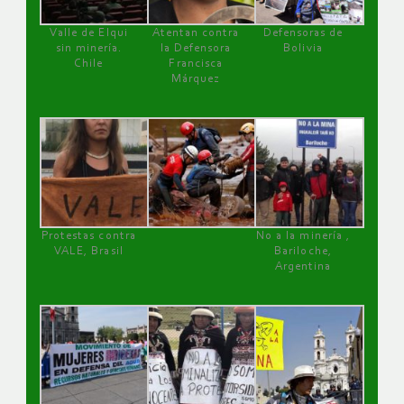
Valle de Elqui
Atentan contra
Defensoras de
sin minería.
la Defensora
Bolivia
Chile
Francisca
Márquez
Protestas contra
No a la minería ,
VALE, Brasil
Bariloche,
Argentina