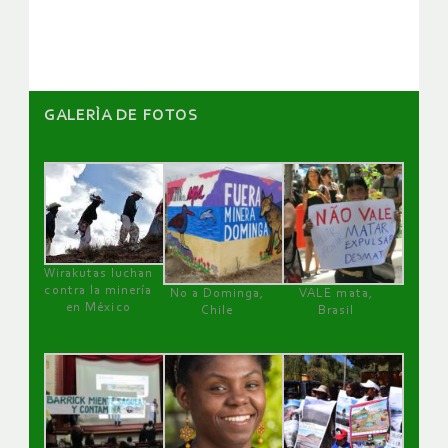
artículos
GALERÌA DE FOTOS
Wirakutas luchan
contra la minería
No a Dominga,
VALE mata,
en México
Chile
Brasil