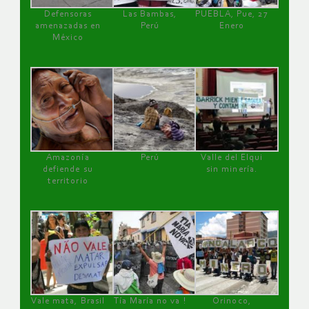
Defensoras
Las Bambas,
PUEBLA, Pue, 27
amenazadas en
Perú
Enero
México
Amazonía
Perú
Valle del Elqui
defiende su
sin minería.
territorio
Vale mata, Brasil
Tía María no va !
Orinoco,