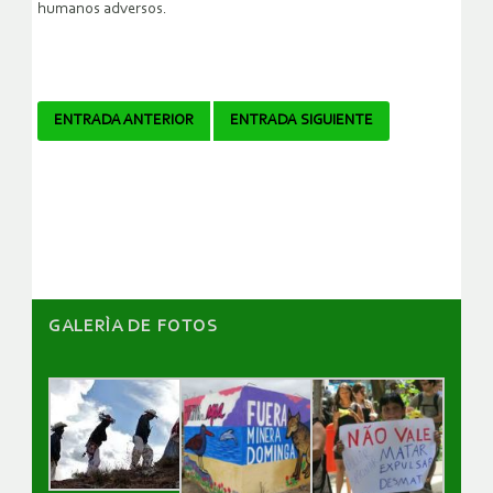
humanos adversos.
Navegador
ENTRADA ANTERIOR
ENTRADA SIGUIENTE
de
artículos
GALERÌA DE FOTOS