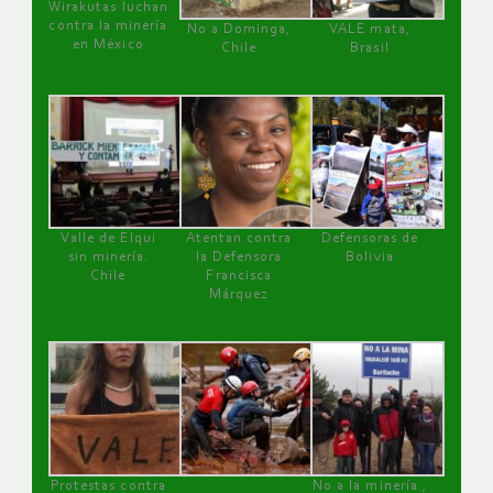
Wirakutas luchan
contra la minería
No a Dominga,
VALE mata,
en México
Chile
Brasil
Valle de Elqui
Atentan contra
Defensoras de
sin minería.
la Defensora
Bolivia
Chile
Francisca
Márquez
Protestas contra
No a la minería ,