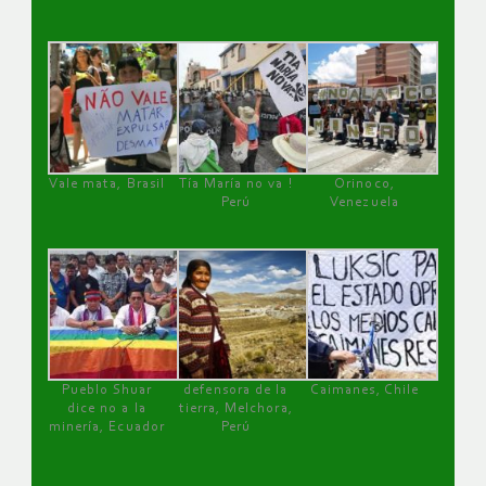
Vale mata, Brasil
Tía María no va !
Orinoco,
Perú
Venezuela
Pueblo Shuar
defensora de la
Caimanes, Chile
dice no a la
tierra, Melchora,
minería, Ecuador
Perú