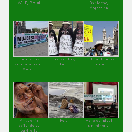
VALE, Brasil
Bariloche,
Argentina
Defensoras
Las Bambas,
PUEBLA, Pue, 27
amenazadas en
Perú
Enero
México
Amazonía
Perú
Valle del Elqui
defiende su
sin minería.
territorio