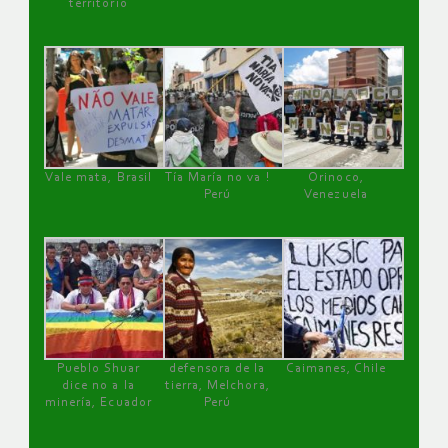
territorio
Vale mata, Brasil
Tía María no va !
Orinoco,
Perú
Venezuela
Pueblo Shuar
defensora de la
Caimanes, Chile
dice no a la
tierra, Melchora,
minería, Ecuador
Perú