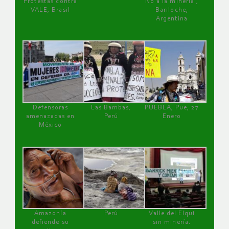
Protestas contra
No a la minería ,
VALE, Brasil
Bariloche,
Argentina
Defensoras
Las Bambas,
PUEBLA, Pue, 27
amenazadas en
Perú
Enero
México
Amazonía
Perú
Valle del Elqui
defiende su
sin minería.