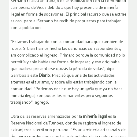
Sernanp realiza un trabajo de sensibilización con la comunidad
campesina de Vicos debido a que hay presencia de minería
ilegal en forma de socavones. El principal recurso que se extrae
es oro, pero el Sernanp ha recibido propuestas para trabajar
con la población.
“Estamos trabajando con la comunidad para que cambien de
rubro. Si bien hemos hecho las denuncias correspondientes,
era complicado el ingreso. Primero porque la comunidad no lo
permitía y solo había una forma de ingresar, y eso originaba
que pudiera presentarse quizás la pérdida de vidas”, dijo
Gamboa a este
Diario
. Precisó que una de las actividades
alternas es el turismo, y sobre ello están trabajando con la
comunidad. “Podemos decir que hay un 90% que ya no hace
minería ilegal, son pocos los remanentes pero seguimos
trabajando”, agregó.
Otra de las reservas amenazadas por la
minería ilegal
es la
Reserva Nacional de Tumbes, donde se registra el ingreso de
extranjeros a territorio peruano. “Es una minería artesanal y de
río, pero coordinamos con las autoridades de Ecuador para ver