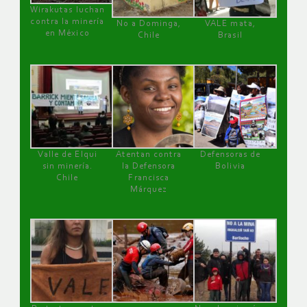
Wirakutas luchan
contra la minería
No a Dominga,
VALE mata,
en México
Chile
Brasil
Valle de Elqui
Atentan contra
Defensoras de
sin minería.
la Defensora
Bolivia
Chile
Francisca
Márquez