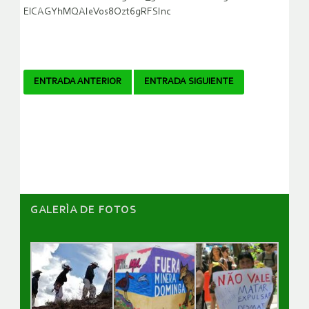
ElCAGYhMQAIeVos8Ozt6gRFSInc
Navegador
ENTRADA ANTERIOR
ENTRADA SIGUIENTE
de
artículos
GALERÌA DE FOTOS