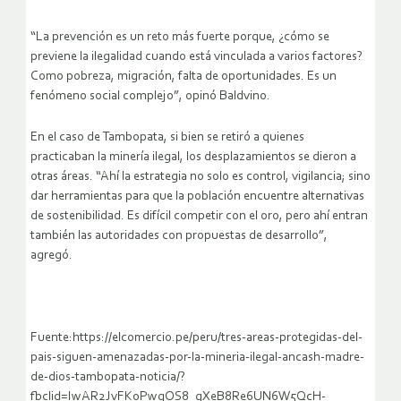
“La prevención es un reto más fuerte porque, ¿cómo se
previene la ilegalidad cuando está vinculada a varios factores?
Como pobreza, migración, falta de oportunidades. Es un
fenómeno social complejo”, opinó Baldvino.
En el caso de Tambopata, si bien se retiró a quienes
practicaban la minería ilegal, los desplazamientos se dieron a
otras áreas. “Ahí la estrategia no solo es control, vigilancia; sino
dar herramientas para que la población encuentre alternativas
de sostenibilidad. Es difícil competir con el oro, pero ahí entran
también las autoridades con propuestas de desarrollo”,
agregó.
Fuente:https://elcomercio.pe/peru/tres-areas-protegidas-del-
pais-siguen-amenazadas-por-la-mineria-ilegal-ancash-madre-
de-dios-tambopata-noticia/?
fbclid=IwAR2JvFKoPwgOS8_gXeB8Re6UN6W5QcH-