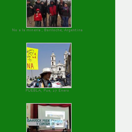
No a la minería , Bariloche, Argentina
PUEBLA, Pue, 27 Enero