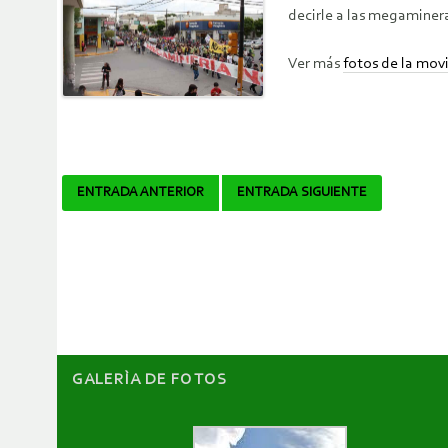
decirle a las megaminer
Ver más
fotos de la movi
Navegador
ENTRADA ANTERIOR
ENTRADA SIGUIENTE
de
artículos
GALERÌA DE FOTOS