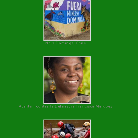
No a Dominga, Chile
Atentan contra la Defensora Francisca Márquez