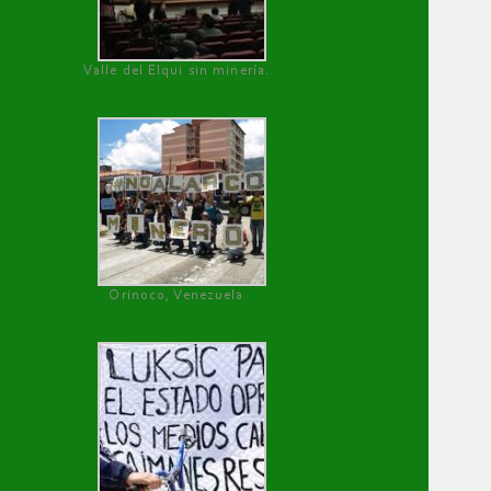
Valle del Elqui sin minería.
Orinoco, Venezuela