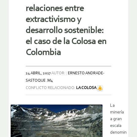
relaciones entre
extractivismo y
desarrollo sostenible:
el caso de la Colosa en
Colombia
24 ABRIL, 2017
AUTOR:
ERNESTO ANDRADE-
SASTOQUE .M4
CONFLICTO RELACIONADO:
LA COLOSA
La
minería
a gran
escala
denomin