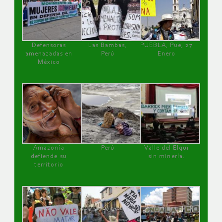
Defensoras
Las Bambas,
PUEBLA, Pue, 27
amenazadas en
Perú
Enero
México
Amazonía
Perú
Valle del Elqui
defiende su
sin minería.
territorio