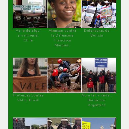
Valle de Elqui
Atentan contra
Defensoras de
sin minería.
la Defensora
Bolivia
Chile
Francisca
Márquez
Protestas contra
No a la minería ,
VALE, Brasil
Bariloche,
Argentina