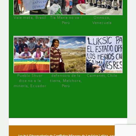
Vale mata, Brasil
Tía María no va !
Orinoco,
Perú
Venezuela
Pueblo Shuar
defensora de la
Caimanes, Chile
dice no a la
tierra, Melchora,
minería, Ecuador
Perú