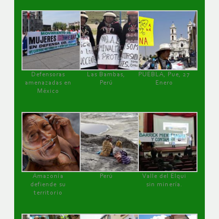
Defensoras
Las Bambas,
PUEBLA, Pue, 27
amenazadas en
Perú
Enero
México
Amazonía
Perú
Valle del Elqui
defiende su
sin minería.
territorio