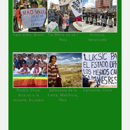
Vale mata, Brasil
Tía María no va !
Orinoco,
Perú
Venezuela
Pueblo Shuar
defensora de la
Caimanes, Chile
dice no a la
tierra, Melchora,
minería, Ecuador
Perú