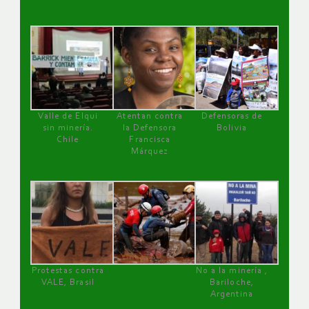
Valle de Elqui
Atentan contra
Defensoras de
sin minería.
la Defensora
Bolivia
Chile
Francisca
Márquez
Protestas contra
No a la minería ,
VALE, Brasil
Bariloche,
Argentina