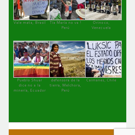
Vale mata, Brasil
Tía María no va !
Orinoco,
Perú
Venezuela
Pueblo Shuar
defensora de la
Caimanes, Chile
dice no a la
tierra, Melchora,
minería, Ecuador
Perú