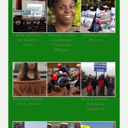
Valle de Elqui
Atentan contra
Defensoras de
sin minería.
la Defensora
Bolivia
Chile
Francisca
Márquez
Protestas contra
No a la minería ,
VALE, Brasil
Bariloche,
Argentina