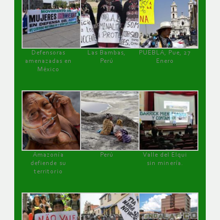
Defensoras
Las Bambas,
PUEBLA, Pue, 27
amenazadas en
Perú
Enero
México
Amazonía
Perú
Valle del Elqui
defiende su
sin minería.
territorio