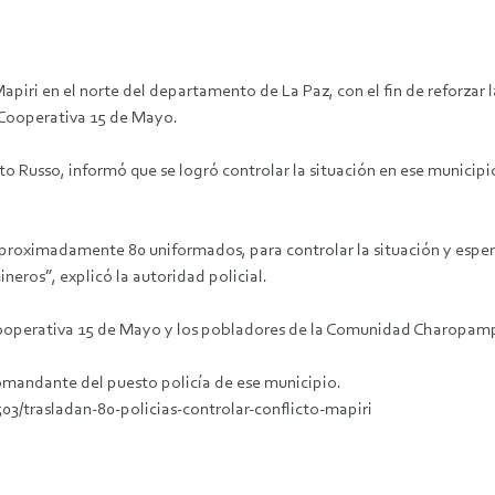
apiri en el norte del departamento de La Paz, con el fin de reforzar 
Cooperativa 15 de Mayo.
o Russo, informó que se logró controlar la situación en ese munici
aproximadamente 80 uniformados, para controlar la situación y espere
eros”, explicó la autoridad policial.
a Cooperativa 15 de Mayo y los pobladores de la Comunidad Charopamp
comandante del puesto policía de ese municipio.
/trasladan-80-policias-controlar-conflicto-mapiri