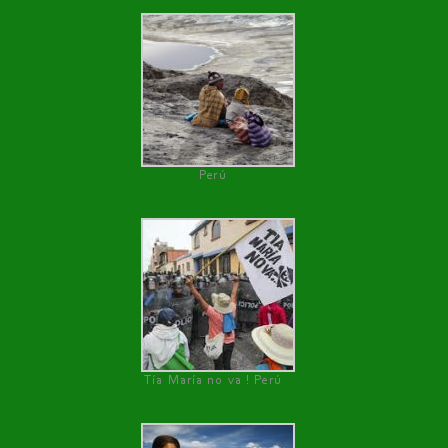
Perú
Tía María no va ! Perú