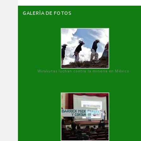
GALERÌA DE FOTOS
Wirakutas luchan contra la minería en México