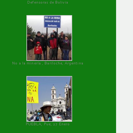
Defensoras de Bolivia
No a la minería , Bariloche, Argentina
PUEBLA, Pue, 27 Enero