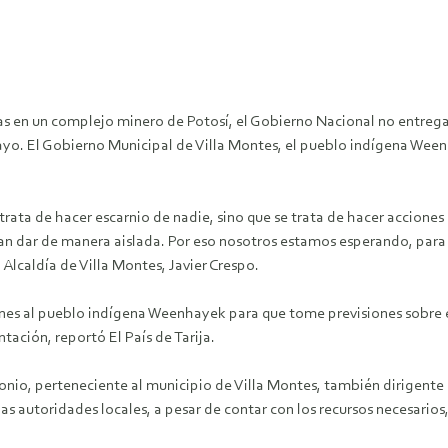
as en un complejo minero de Potosí, el Gobierno Nacional no entrega
mayo. El Gobierno Municipal de Villa Montes, el pueblo indígena We
trata de hacer escarnio de nadie, sino que se trata de hacer acciones
n dar de manera aislada. Por eso nosotros estamos esperando, para e
 Alcaldía de Villa Montes, Javier Crespo.
s al pueblo indígena Weenhayek para que tome previsiones sobre e
tación, reportó El País de Tarija.
nio, perteneciente al municipio de Villa Montes, también dirigente 
las autoridades locales, a pesar de contar con los recursos necesarios