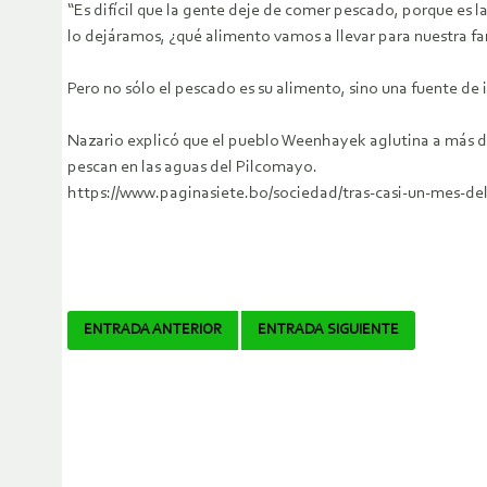
“Es difícil que la gente deje de comer pescado, porque es l
lo dejáramos, ¿qué alimento vamos a llevar para nuestra fa
Pero no sólo el pescado es su alimento, sino una fuente de
Nazario explicó que el pueblo Weenhayek aglutina a más de 
pescan en las aguas del Pilcomayo.
https://www.paginasiete.bo/sociedad/tras-casi-un-mes-
Navegador
ENTRADA ANTERIOR
ENTRADA SIGUIENTE
de
artículos