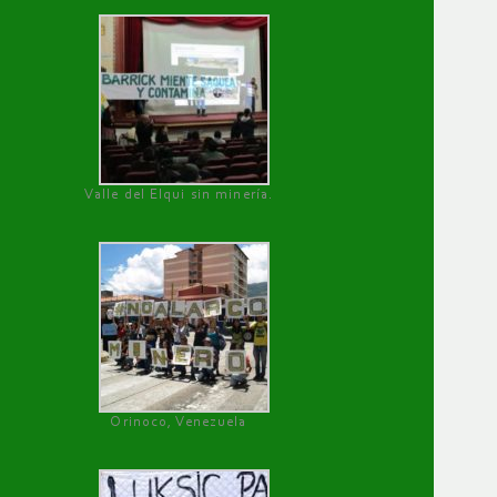
Valle del Elqui sin minería.
Orinoco, Venezuela