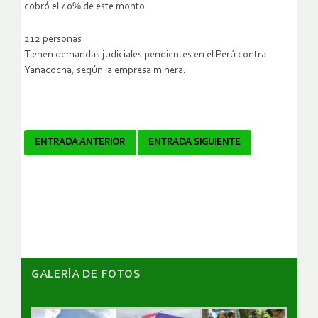
cobró el 40% de este monto.
212 personas
Tienen demandas judiciales pendientes en el Perú contra
Yanacocha, según la empresa minera.
Navegador
ENTRADA ANTERIOR
ENTRADA SIGUIENTE
de
artículos
GALERÌA DE FOTOS