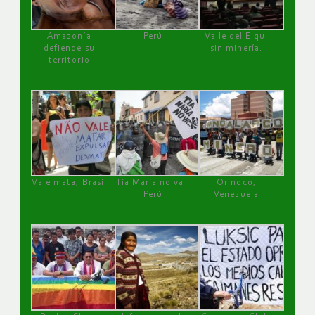
Amazonía
Perú
Valle del Elqui
defiende su
sin minería.
territorio
Vale mata, Brasil
Tía María no va !
Orinoco,
Perú
Venezuela