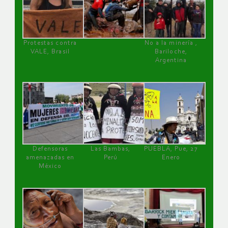
Protestas contra
No a la minería ,
VALE, Brasil
Bariloche,
Argentina
Defensoras
Las Bambas,
PUEBLA, Pue, 27
amenazadas en
Perú
Enero
México