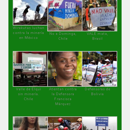
Wirakutas luchan
contra la minería
No a Dominga,
VALE mata,
en México
Chile
Brasil
Valle de Elqui
Atentan contra
Defensoras de
sin minería.
la Defensora
Bolivia
Chile
Francisca
Márquez