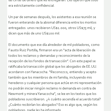
las cifras de dinero que les entregarían. Les dijeron que todo
era estrictamente confidencial.
Un par de semanas después, los asistentes a esa reunión se
fueron enterando de la abismal diferencia entre los montos
entregados: unos recibieron US$1.000, otros US$75 mil, y
dicen que más de uno US$100 mil.
El documento que ese día alrededor de mil pobladores, como
Fausto Ruiz Portilla, firmaron era un “acta de liberación de
todos los reclamos y demandas y reconocimiento de la
recepción de los fondos de transacción”. Con este papel se
ratificaba la transacción global que los abogados de EE.UU.
acordaron con Yanacocha. “Reconozco, entiendo y acepto
también que los miembros de mi familia, incluyendo mis
herederos y cualquier persona que actúe en mi representación
no podrán iniciar ningún reclamo ni demanda en contra de
Newmont y minera Yanacocha”, se lee en los textos que los
pobladores suscribieron. ¿A cuánto ascendía el acuerdo total?
¿Cuánto recibirían los abogados? Eso es algo que, según los
pobladores, nadie les ha informado.