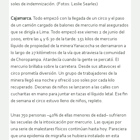
soles de indemnización. (Fotos: Leslie Searles)
Cajamarca.
Todo empezó con la llegada de un circo y el paso
de un camión cargado de balones de mercurio mal asegurados
que se dirigía a Lima. Todo empezó ese viernes 2 de junio del
2000, entre las 4 y 6:30 de la tarde: 151 kilos de mercurio
líquido de propiedad de la minera Yanacocha se derramaron a
lo largo de 27 kilómetros de la vía que atraviesa la comunidad
de Choropampa. Atardecía cuando la gente se percató. El
mercurio brillaba sobre la carretera. Desde sus altavoces el
circo prometía diversión. Un grupo de trabajadores de la
minera llegó esa noche y ofreció 100 soles por cada kilo
recuperado. Decenas de niños se lanzaron a las calles con
cucharitas en mano para juntar en tazas el líquido letal. Ese fin
de semana el circo estuvo lleno de niños, repleto.
Unas 750 personas –40% de ellas menores de edad– sufrieron
las secuelas de la intoxicación por mercurio. Las quejas por
una serie de malestares físicos continúan hasta hoy. Pareciera
que una epidemia de migraña se hubiera instalado en esta