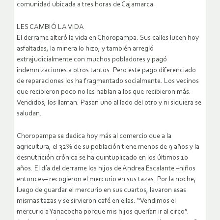
comunidad ubicada a tres horas de Cajamarca.
LES CAMBIÓ LA VIDA
El derrame alteró la vida en Choropampa. Sus calles lucen hoy
asfaltadas, la minera lo hizo, y también arregló
extrajudicialmente con muchos pobladores y pagó
indemnizaciones a otros tantos. Pero este pago diferenciado
de reparaciones los ha fragmentado socialmente. Los vecinos
que recibieron poco no les hablan a los que recibieron más.
Vendidos, los llaman. Pasan uno al lado del otro y ni siquiera se
saludan.
Choropampa se dedica hoy más al comercio que a la
agricultura, el 32% de su población tiene menos de 9 años y la
desnutrición crónica se ha quintuplicado en los últimos 10
años. El día del derrame los hijos de Andrea Escalante –niños
entonces– recogieron el mercurio en sus tazas. Por la noche,
luego de guardar el mercurio en sus cuartos, lavaron esas
mismas tazas y se sirvieron café en ellas. “Vendimos el
mercurio a Yanacocha porque mis hijos querían ir al circo”.