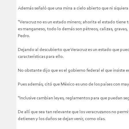
Además señaló que una mina a cielo abierto que ni siquier
“Veracruz no es un estado minero; ahorita el estado tiene t
es manganeso, todo lo demás son pétreos, calizas, gravas, 
Pedro.
Dejando al descubierto que Veracruz es un estado que puede
características para ello.
No obstante dijo que es el gobierno federal el que insiste e
Pues además, citó que México es uno de los países con mayo
“Inclusive cambian leyes, reglamentos para que puedan seg
De allí que sea tan relevante que los veracruzanos no permi
detienen y los daños se dejan venir, como olas.