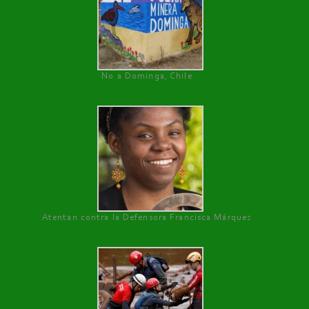
No a Dominga, Chile
Atentan contra la Defensora Francisca Márquez