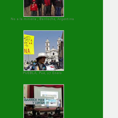
No a la minería , Bariloche, Argentina
PUEBLA, Pue, 27 Enero