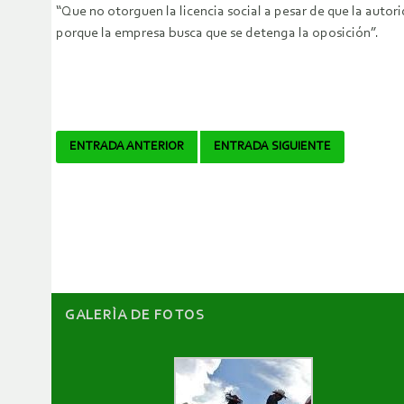
“Que no otorguen la licencia social a pesar de que la auto
porque la empresa busca que se detenga la oposición”.
Navegador
ENTRADA ANTERIOR
ENTRADA SIGUIENTE
de
artículos
GALERÌA DE FOTOS