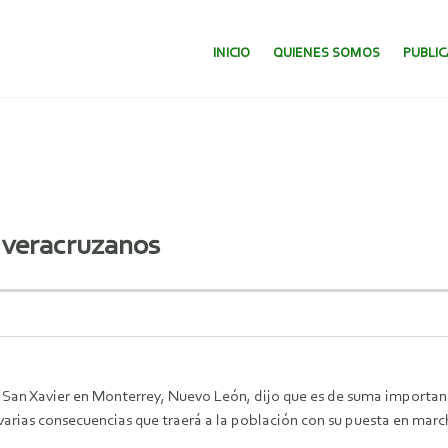
SALTAR AL CONTENIDO.
INICIO
QUIENES SOMOS
PUBLI
 veracruzanos
 San Xavier en Monterrey, Nuevo León, dijo que es de suma importan
varias consecuencias que traerá a la población con su puesta en mar