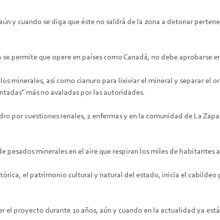
aún y cuando se diga que éste no saldrá de la zona a detonar pertene
ra se permite que opere en países como Canadá, no debe aprobarse en
os minerales, así como cianuro para lixiviar el mineral y separar el o
ntadas” más no avaladas por las autoridades.
edro por cuestiones renales, 2 enfermas y en la comunidad de La Zapa
 pesados minerales en el aire que respiran los miles de habitantes 
tórica, el patrimonio cultural y natural del estado, inicia el cabil
r el proyecto durante 10 años, aún y cuando en la actualidad ya est