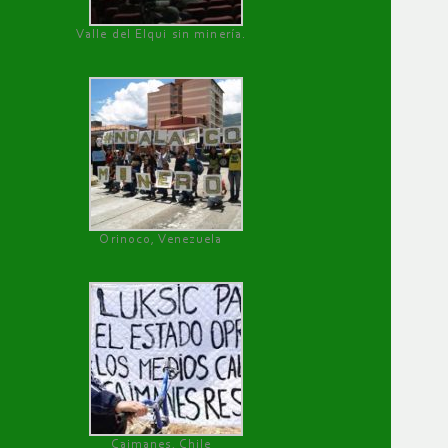
Valle del Elqui sin minería.
Orinoco, Venezuela
Caimanes, Chile