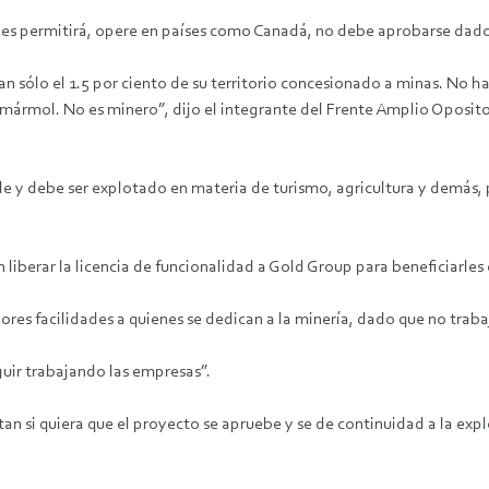
a es permitirá, opere en países como Canadá, no debe aprobarse dad
an sólo el 1.5 por ciento de su territorio concesionado a minas. No h
mármol. No es minero”, dijo el integrante del Frente Amplio Opositor
 y debe ser explotado en materia de turismo, agricultura y demás, pe
n liberar la licencia de funcionalidad a Gold Group para beneficiarles
res facilidades a quienes se dedican a la minería, dado que no trabaj
uir trabajando las empresas”.
tan si quiera que el proyecto se apruebe y se de continuidad a la expl